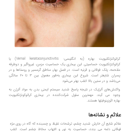
کراتوکنژنکتیویت بهاره (به انگلیسی: Vernal keratoconjunctivitis) یا
کراتوکنژنکتیویت حساسیتی این بیماری یک حساسیت مزمن، غیرواگیر و دوطرفه
ملتحمه، پلک فوقانی و قرنیه است. در فصل بهار، مناطق گرمسیر و روستاها و در
پسران شایعتر است. شروع این بیماری به‌طور معمول بین ۳ تا ۲۰ سالگی
می‌باشد و در سنین بالا اغلب بهتر می‌شود
واکنش‌های آلرژیک در نتیجه پاسخ شدید سیستم ایمنی بدن به مواد آلرژن به
وجود می آیند. مهمترین سلول شرکت‌کننده در بیماری کراتوکونژنکتیویت
بهاره ائوزینوفیلها هستند.
علائم و نشانه‌ها
علائم شایع آن خارش شدید چشم، ترشحات غلیظ و چسبنده که گاه در روی مژه
فوقانی دلمه می بندد، حساسیت به نور و التهاب مخاط چشم است. اغلب