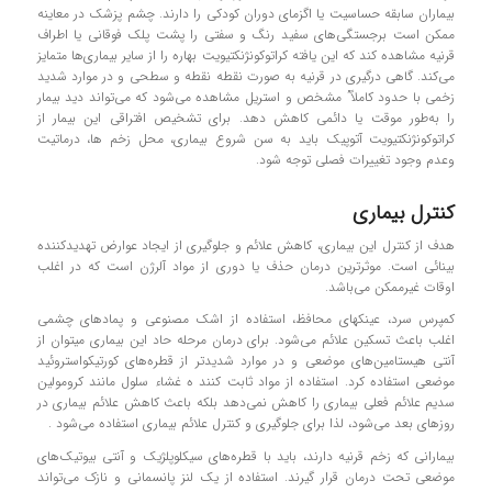
بیماران سابقه حساسیت یا اگزمای دوران کودکی را دارند. چشم پزشک در معاینه
ممکن است برجستگی‌های سفید رنگ و سفتی را پشت پلک فوقانی یا اطراف
قرنیه مشاهده کند که این یافته کراتوکونژنکتیویت بهاره را از سایر بیماری‌ها متمایز
می‌کند. گاهی درگیری در قرنیه به صورت نقطه نقطه و سطحی و در موارد شدید
زخمی با حدود کاملاً” مشخص و استریل مشاهده می‌شود که می‌تواند دید بیمار
را به‌طور موقت یا دائمی کاهش دهد. برای تشخیص افتراقی این بیمار از
کراتوکونژنکتیویت آتوپیک باید به سن شروع بیماری، محل زخم ها، درماتیت
وعدم وجود تغییرات فصلی توجه شود.
کنترل بیماری
هدف از کنترل این بیماری، کاهش علائم و جلوگیری از ایجاد عوارض تهدیدکننده
بینائی است. موثرترین درمان حذف یا دوری از مواد آلرژن است که در اغلب
اوقات غیرممکن می‌باشد.
کمپرس سرد، عینکهای محافظ، استفاده از اشک مصنوعی و پماد‌های چشمی
اغلب باعث تسکین علائم می‌شود. برای درمان مرحله حاد این بیماری میتوان از
آنتی هیستامین‌های موضعی و در موارد شدیدتر از قطره‌های کورتیکواستروئید
موضعی استفاده کرد. استفاده از مواد ثابت کنند ه غشاء سلول مانند کرومولین
سدیم علائم فعلی بیماری را کاهش نمی‌دهد بلکه باعث کاهش علائم بیماری در
روزهای بعد می‌شود، لذا برای جلوگیری و کنترل علائم بیماری استفاده می‌شود .
بیمارانی که زخم قرنیه دارند، باید با قطره‌های سیکلوپلژیک و آنتی بیوتیک‌های
موضعی تحت درمان قرار گیرند. استفاده از یک لنز پانسمانی و نازک می‌تواند