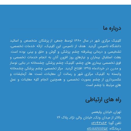
درباره ما
کلینیک مرکزی شهر در سال ۱۳۸۰ توسط جمعی از پزشکان متخصص و اساتید
دانشگاه تاسیس گردید. هدف از تاسیس این کلینیک، ارائه خدمات تخصصی،
تشخیصی و درمانی پیشرفته چشم پزشکی و گوش و حلق و بینی بوده است.
بعلت استقبال بیماران و نیازهای روز افزون آنان به انجام خدمات تخصصی و
فوق تخصصی بیماری های چشم، کلینیک چشم پزشکی چشمخانه در بنایی نوساز
و مدرن در خردادماه ۱۳۹۵ افتتاح گردید. مرکز تخصصی چشم پزشکی چشمخانه
وابسته به کلینیک مرکزی شهر و رسالت آن معاینات، تست ها، آزمایشات و
عکسبرداری از چشم بصورت تخصصی و همچنین انجام کلیه معاینات و عمل
های مرتبط با چشم است.
راه های ارتباطی
تهران٬ خیابان ولیعصر٬
بالاتر از میدان ونک٬ خیابان والی نژاد٬ پلاک ۲۶
تلفن گویا:
۴۳۰۸۳-۰۲۱
درمانگاه:
۸۸۶۷۷۶۵۲-۰۲۱