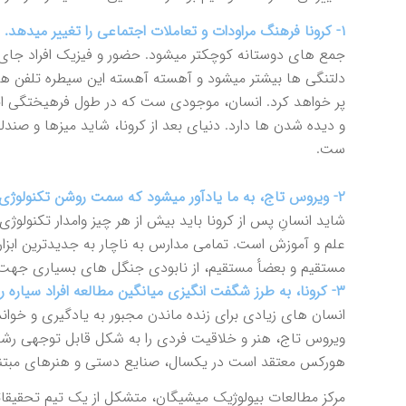
١- كرونا فرهنگ مراودات و تعاملات اجتماعى را تغيير ميدهد.
جمع هاى دوستانه كوچكتر ميشود. حضور و فيزيك افراد جاى 
دلتنگى ها بيشتر ميشود و آهسته آهسته اين سيطره تلفن ها و 
پر خواهد كرد. انسان، موجودى ست كه در طول فرهيختگى اجت
و ديده شدن ها دارد. دنياى بعد از كرونا، شايد ميزها و صن
ست.
٢- ويروس تاج، به ما يادآور ميشود كه سمت روشن تكنولوژى چقدر حياتى ست.
شايد انسانِ پس از كرونا بايد بيش از هر چيز وامدار تكنول
علم و آموزش است. تمامى مدارس به ناچار به جديدترين ابزار 
مستقيم و بعضأ مستقيم، از نابودى جنگل هاى بسيارى جهت
٣- كرونا، به طرز شگفت انگيزى ميانگين مطالعه افراد سياره را در يكسال افزايش خواهد داد.
انسان هاى زيادى براى زنده ماندن مجبور به يادگيرى و خوا
ويروس تاج، هنر و خلاقيت فردى را به شكل قابل توجهى رشد
هوركس معتقد است در يكسال، صنايع دستى و هنرهاى مبتنى ب
مركز مطالعات بيولوژيك ميشيگان، متشكل از يك تيم تحقيقا