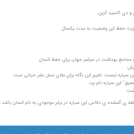
صورت حفظ اين وضعيت به مدت يكسال
مجامع بهداشت در سراسر جهان براى حفظ انسان
وزش
اين سياره نيست. تغيير اين نگاه براى بقاى نسل بشر حياتى ست.
يق” اين سياره نام برد.
شت.