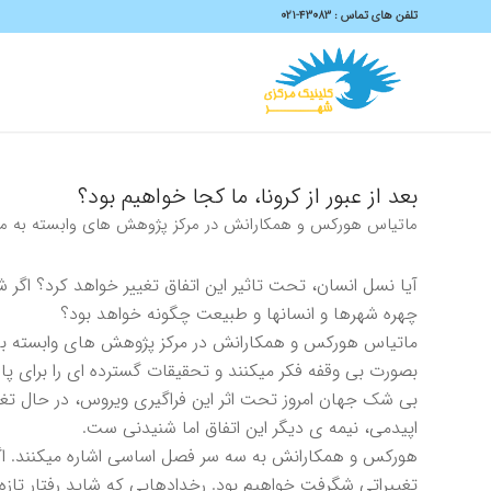
تلفن های تماس :
43083-۰۲۱
بعد از عبور از كرونا، ما كجا خواهيم بود؟
ماتياس هوركس و همكارانش در مركز پژوهش هاى وابسته به موسسه
آيا نسل انسان، تحت تاثير اين اتفاق تغيير خواهد كرد؟ اگر 
چهره شهرها و انسانها و طبيعت چگونه خواهد بود؟
ماتياس هوركس و همكارانش در مركز پژوهش هاى وابسته به م
بصورت بى وقفه فكر ميكنند و تحقيقات گسترده اى را براى پا
بى شك جهان امروز تحت اثر اين فراگيرى ويروس، در حال تغي
اپيدمى، نيمه ى ديگر اين اتفاق اما شنيدنى ست.
هوركس و همكارانش به سه سر فصل اساسى اشاره ميكنند. اگر
تغييراتى شگرفت خواهيم بود. رخدادهايى كه شايد رفتار تازه 