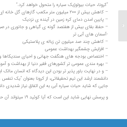
“كرونا، حيات بيولوژيك سياره را متحول خواهد كرد.”
– كاهش بيش از ٢٠٠ ميليون متر مكعب گازهاى گل خانه اى و دى اكسيد كربن.
– پايين امدن دماى كره زمين در آينده ى نزديك
معرفی داروی چشمی
افلیبرسپت با نام
– حفظ بقاى بيش از هفتصد گونه ى گياهى و جانورى در 
تجاری:EYLEA...
-آسمان هاى آبى تر
– كاهش چند صد ميليون تن زباله ى پلاستيكى
– افزايش چشمگير بهداشت عمومى
– اختصاص بودجه هاى هنگفت جهانى و احياى سنديكاها و 
– بهره مندى عمومى تر كشورهاى فقير دنيا از بهداشت و آم
– و در نهايت باور پذير تر بودن اين ديدگاه كه انسان مالك 
دانشمند ارشد اين تيم تحقيقاتى، از كرونا بعنوان “يك تنفس عم
جايى كه شايد حيات سياره آبى به اين اتفاق نياز شديدى دا
و پرسش نهايى شايد اين است كه آيا كوئيد ١٩ ميتواند آن حلقه ى گمشده ى دفاعى اين سياره در برابر موجودى به نام انسان باشد…؟!