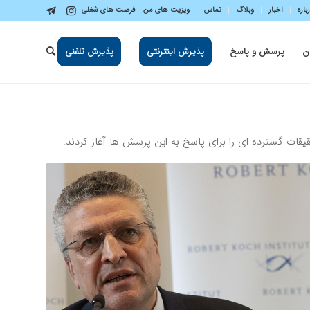
باره
اخبار
وبلاگ
تماس
ویزیت های من
فرصت های شغلی
ن
پرسش و پاسخ
پذیرش اینترنتی
پذیرش تلفنی
ات گسترده اى را براى پاسخ به اين پرسش ها آغاز كردند.