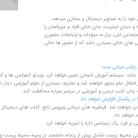
خود را به تصاوير ديجيتال و مجازى ميدهد.
دنياى اينترنت، جاى خالى افراد و عزيزانمان را
ماعى اش، نياز به مراودات و ارتباطات حضورى
دلى هاى خالى بسيارى باشد كه از حضور ها خالى
وژى باشد. سيستم آموزش انسانى تغيير خواهد كرد. ويدئو كنفرانس ها و 
انتقال علم مجهز خواهند شد و تعاريف بسيارى از علوم آموزشى دچار تح
 چاپ كتب درسى و آموزشى در سراسر سياره محافظت كند.
ندن خواهند شد. قرنطينه هاى درمانى ويروس تاج، كتاب هاى ديجيتال و 
 خواهد داد.
ر فرد، يك رنسانس تازه را تجربه خواهد كرد.
تى محيط زيست شامل بيش از پنجاه دانشمند در زمينه محيط زيست و ب