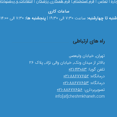
باره
|
تماس
|
فرم استخدام
|
فرم همکاری پزشکان
|
انتقادات و پیشنهادا
ساعات کاری
شنبه تا چهارشنبه:
ساعت ۷:۳۰ الی ۱۹:۳۰ |
پنجشنبه ها:
۷:۳۰ الی ۱۴:۰۰
راه های ارتباطی
تهران٬ خیابان ولیعصر٬
بالاتر از میدان ونک٬ خیابان والی نژاد٬ پلاک ۲۶
تلفن گویا:
۴۳۰۸۳-۰۲۱
درمانگاه:
۸۸۶۷۷۶۵۲-۰۲۱
درمانگاه:
۸۸۶۷۷۶۵۳-۰۲۱
تصویربرداری:
۸۸۶۷۷۶۵۶-۰۲۱
info[at]cheshmkhaneh.com