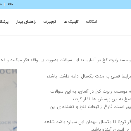
خانه
در
امکانات
کلینیک ها
تجهیزات
راهنمای بیمار
پزشکا
 رابرت كخ در آلمان، به اين سوالات بصورت بى وقفه فكر ميكنند و تحقيق
شرايط فعلى به مدت يكسال ادامه داشته باشد،
وسسه رابرت كخ در آلمان، به اين سوالات
سخ به اين پرسش ها آغاز كردند.
ير است. فارغ از تبعات تلخ و كشنده ى اين
 كرونا تا يكسال مهمان اين سياره باشد شاهد
ى انسان آينده باشد.