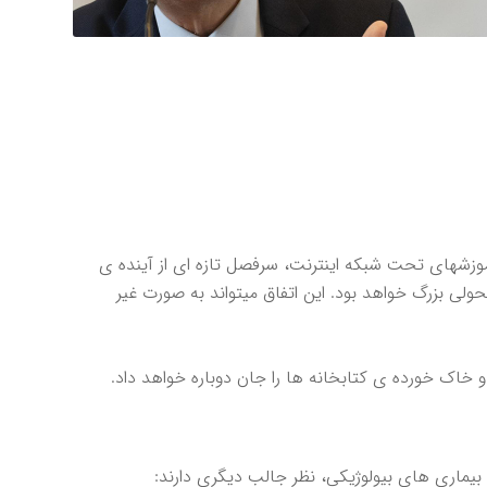
آموزشهاى تحت شبكه اينترنت، سرفصل تازه اى از آينده ى
ولى بزرگ خواهد بود. اين اتفاق ميتواند به صورت غير
خاك خورده ى كتابخانه ها را جان دوباره خواهد داد.
يمارى هاى بيولوژيكى، نظر جالب ديگرى دارند: