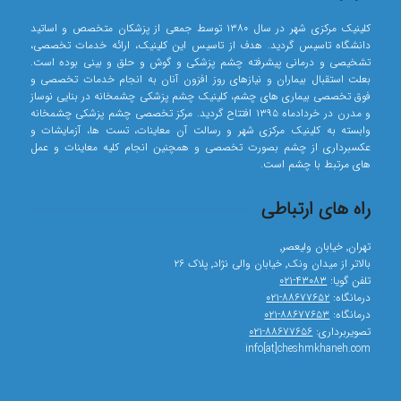
کلینیک مرکزی شهر در سال ۱۳۸۰ توسط جمعی از پزشکان متخصص و اساتید
دانشگاه تاسیس گردید. هدف از تاسیس این کلینیک، ارائه خدمات تخصصی،
تشخیصی و درمانی پیشرفته چشم پزشکی و گوش و حلق و بینی بوده است.
بعلت استقبال بیماران و نیازهای روز افزون آنان به انجام خدمات تخصصی و
فوق تخصصی بیماری های چشم، کلینیک چشم پزشکی چشمخانه در بنایی نوساز
و مدرن در خردادماه ۱۳۹۵ افتتاح گردید. مرکز تخصصی چشم پزشکی چشمخانه
وابسته به کلینیک مرکزی شهر و رسالت آن معاینات، تست ها، آزمایشات و
عکسبرداری از چشم بصورت تخصصی و همچنین انجام کلیه معاینات و عمل
های مرتبط با چشم است.
راه های ارتباطی
تهران٬ خیابان ولیعصر٬
بالاتر از میدان ونک٬ خیابان والی نژاد٬ پلاک ۲۶
تلفن گویا:
۴۳۰۸۳-۰۲۱
درمانگاه:
۸۸۶۷۷۶۵۲-۰۲۱
درمانگاه:
۸۸۶۷۷۶۵۳-۰۲۱
تصویربرداری:
۸۸۶۷۷۶۵۶-۰۲۱
info[at]cheshmkhaneh.com