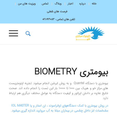
خانه
درباره
اخبار
وبلاگ
تماس
ویزیت های من
فرصت های شغلی
تلفن های تماس :
43083-۰۲۱
بیومتری BIOMETRY
بیومتری با دستگاه Quantel و به روش ایرشن انجام میشود. تجربه اپتومتریست
های مرکز خو و هریک بین 1000 تا 10000 بار این تست را انجام داده اند. صحت
نتایج علاوه بر دانش اپراتور و کیفیت دستگاه به عوامل مختلف دیگری هم ارتباط
دارد.
در روش بیومتری با کمک دستگاههای اولتراسوند ، لن استار و یا IOL MASTER
مشخصات لنز داخل چشمی در بیماران مبتلا به آب مروارید اندازه گیری میشود.