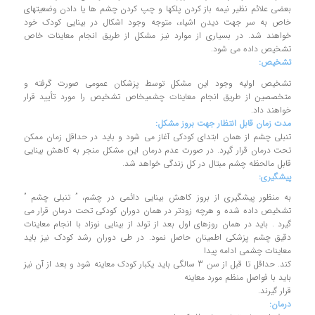
بعضی علائم نظیر نیمه باز کردن پلکها و چپ کردن چشم ها یا دادن وضعیتهای
خاص به سر جهت دیدن اشیاء، متوجه وجود اشکال در بینایی کودک خود
خواهند شد. در بسیاری از موارد نیز مشکل از طریق انجام معاینات خاص
تشخیص داده می شود.
تشخیص:
تشخیص اولیه وجود این مشکل توسط پزشکان عمومی صورت گرفته و
متخصصین از طریق انجام معاینات چشمیخاص تشخیص را مورد تأیید قرار
خواهند داد.
مدت زمان قابل انتظار جهت بروز مشکل:
تنبلی چشم از همان ابتدای کودکی آغاز می شود و باید در حداقل زمان ممکن
تحت درمان قرار گیرد. در صورت عدم درمان این مشکل منجر به کاهش بینایی
قابل مالحظه چشم مبتال در کل زندگی خواهد شد.
پیشگیری:
به منظور پیشگیری از بروز کاهش بینایی دائمی در چشم، ” تنبلی چشم ”
تشخیص داده شده و هرچه زودتر در همان دوران کودکی تحت درمان قرار می
گیرد . باید در همان روزهای اول بعد از تولد از بینایی نوزاد با انجام معاینات
دقیق چشم پزشکی اطمینان حاصل نمود. در طی دوران رشد کودک نیز باید
معاینات چشمی ادامه پیدا
کند. حداقل تا قبل از سن 3 سالگی باید یکبار کودک معاینه شود و بعد از آن نیز
باید با فواصل منظم مورد معاینه
قرار گیرند.
درمان: