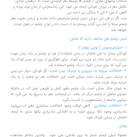
انتخاب پیامهای مغزی از چشم ها توسط مغز فرآیندی است که درهمان ابتلای
تکامل مغز در دوران کودکی ایجاد می شود. این زمانبحرانی از زمان تولد بوده و
گاهی تا سن 6 الی 9 سالگی نیز ادامه می
یابد. اگر در طی این دوران تنبلی چشم تشخیص داده نشده و درمان نشود، مغز
چشم مبتلا را کنار می گذارد ومنجر به از دست دادن توان چشم در طول حیات
خواهد شد.
تنبلی چشم علل مختلف دارند که شامل :
1 –
استرابیسموس ( لوچی چشم ) :
کودکان مبتال به این اختلال در زمان استفاده از هر دو چشم در یک زمان جهت
دیدن یک شئ دچار دو بینی می شوند. برای جلوگیری از بروز دو بینی کودک یاد
می گیرد که برای دیدن اشیاء از یک چشم استفاده کند.
2 –
اختالالت مربوط به دوربینی یا نزدیک بینی شدید:
اگر کودکی دچار دور بینی
یا نزدیک بینی شدید باشد ممکن است این اختلالات هر دو چشم را به یک
اندازه مبتلا نکرده باشد.
به عنوان مثال ممکن است یک چشم بطور کامل و طبیعی عمل کند در حالیکه
تصاویر حاصل از چشم دیگر تار باشد. در اینحالت مغز به تدریج یاد می گیرد که
تصاویر حاصله از چشممعیوب را نادیده بگیرد.
3 –
اختالالت ساختاری :
گاهی اوقات وجود اختالالت ساختاری نظیر آب مروارید
مادرزادی، وجود لکه برروی قرنیه و یا افتادگی مادرزادی پلکها منجر به ایجاد
اختلال در بینایی کودک شود.
علائم:
معمولا تنبلی چشم منجر به بروز علامتی نمی شود . والدین بخاطر مشاهده