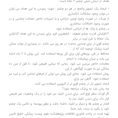
هدف از درمان تنبلی چشم 2 نکته است :
1 -ایجاد یک تصویر واضح در هر دو چشم : جهت رسیدن به این هدف می توان
در موارد وجود مشکالت انکساری
از عینک، در صورت وجود لوچی جراحی و یا تمرینات خاص عضالت چشمی و در
صورت وجود اختالالت ساختاری
در چشم یا پلک ها از جراحی استفاده نمود.
2-افزایش قدرت چشم ضعیف : شایعترین فرم برای رسیدن به این هدف گذاشتن
یک حفاظ یا شئ تیره در برابر
چشم قوی تر برای چندین ساعت در هر روز می باشد. در بسیاری از موارد ممکن
است پزشک توصیه کند که از
محافظ در طی روزهای اول برای کل روزها استفاده کند. این روش تا 6 ماه ادامه
می یابد و میزان پیشرفت با انجام
معاینات خاص بررسی می شود. زمانی که بینایی طبیعی شود. تا قبل از سن ده
سالگی نیز به صورت گهگاهی از این
روش استفاده می شود. بجای این روش می توان از لنزهای تماسی کدر و تیره نیز
استفاده نمود. گاهی نیز برای
ایجاد تصویر تار در چشم قوی تر از آتروپین استفاده می کنند.
چه زمان باید به پزشک مراجعه نمود؟
اگر کودک بنظر لوچ آمد، برای دیدن اشیاء سر خود را در یک وضعیت غیر طبیعی
قرار داد، برای دیدن اشیاء نیاز به
فشار بر چشم ها و تمرکز بر اشیاء داشته باشد و بطور پیوسته و دائمی یک چشم
خود را بگیرد یا ببندد باید حتماً
تهیه شده در واحد فناوری اطالعات پژوهشکده علوم زیست پزشکی خلیج فارس