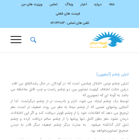
خانه
درباره
اخبار
وبلاگ
تماس
ویزیت های من
فرصت های شغلی
تلفن های تماس :
43083-۰۲۱
تنبلی چشم (آمبلیوپی)
تنبلی چشم نوعی اختلال چشمی است که در کودکان در حال رشداتفاق می افتد.
دراین حالت اختلاف کیفیت تصاویر بین دو چشم راست و چپ قابل ملاحظه می
باشد به گونه ای که تصویری که
توسط یک چشم ایجاد می شود، تارتر و نادرست تر از چشم دیگراست. لذا از
آنجایی پیامهای عصبی که از چشم مبتلا به مغز می روند ضعیف تر است، مغز
ترجیح می دهد که اطلاعات خود را از چشم قویتر دریافت کند و اگر این اختلالات
درمان نشود مغز بطور کامل تنها پیامها را از چشم سالم دریافت کرده و چشم
تنبل کنار گذاشته میشود . به عبارت دیگر چشم ضعیف دیگر قادر به دیدن
صحیح تصاویرنخواهد بود.