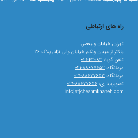
راه های ارتباطی
تهران٬ خیابان ولیعصر٬
بالاتر از میدان ونک٬ خیابان والی نژاد٬ پلاک ۲۶
تلفن گویا:
۴۳۰۸۳-۰۲۱
درمانگاه:
۸۸۶۷۷۶۵۲-۰۲۱
درمانگاه:
۸۸۶۷۷۶۵۳-۰۲۱
تصویربرداری:
۸۸۶۷۷۶۵۶-۰۲۱
info[at]cheshmkhaneh.com