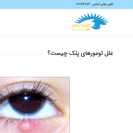
تلفن های تماس :
43083-۰۲۱
علل تومورهای پلک چیست؟