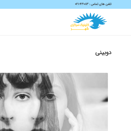
تلفن های تماس :
43083-۰۲۱
دوبینی