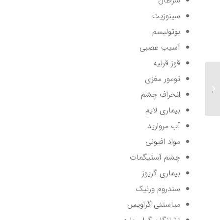
سرطان
سینوزیت
بوتولیسم
آسیب عصبی
قوز قرنیه
تومور مغزی
رنگ چشم
انحراف چشم
بیماری لایم
آب مروارید
مواد افیونی
چشم آستیگمات
بیماری گریوز
سندروم ورنیک
میاستنی گراویس