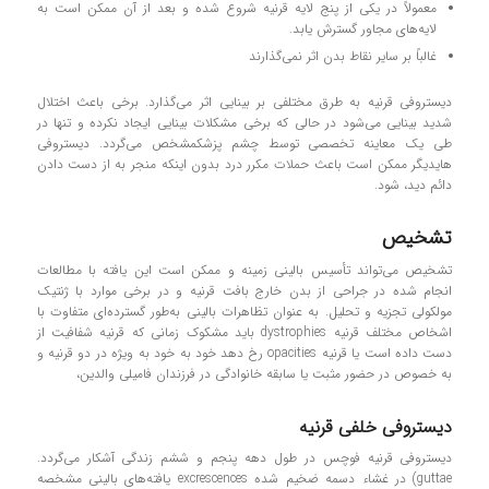
معمولاً در یکی از پنج لایه قرنیه شروع شده و بعد از آن ممکن است به
لایه‌های مجاور گسترش یابد.
غالباً بر سایر نقاط بدن اثر نمی‌گذارند
دیستروفی قرنیه به طرق مختلفی بر بینایی اثر می‌گذارد. برخی باعث اختلال
شدید بینایی می‌شود در حالی که برخی مشکلات بینایی ایجاد نکرده و تنها در
طی یک معاینه تخصصی توسط چشم پزشکمشخص می‌گردد. دیستروفی
هایدیگر ممکن است باعث حملات مکرر درد بدون اینکه منجر به از دست دادن
دائم دید، شود.
تشخیص
تشخیص می‌تواند تأسیس بالینی زمینه و ممکن است این یافته با مطالعات
انجام شده در جراحی از بدن خارج بافت قرنیه و در برخی موارد با ژنتیک
مولکولی تجزیه و تحلیل. به عنوان تظاهرات بالینی به‌طور گسترده‌ای متفاوت با
اشخاص مختلف قرنیه dystrophies باید مشکوک زمانی که قرنیه شفافیت از
دست داده است یا قرنیه opacities رخ دهد خود به خود به ویژه در دو قرنیه و
به خصوص در حضور مثبت یا سابقه خانوادگی در فرزندان فامیلی والدین،
دیستروفی خلفی قرنیه
دیستروفی قرنیه فوچس در طول دهه پنجم و ششم زندگی آشکار می‌گردد.
یافته‌های بالینی مشخصه excrescences در غشاء دسمه ضخیم شده (guttae