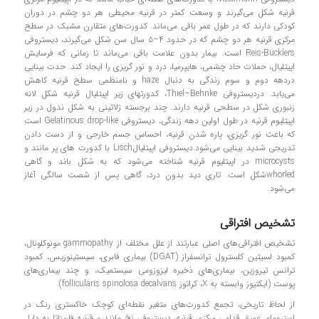
قرنیه شکل می‌گیرند و وسعت کمتر در قرنیه محیطی هر دو چشم در دوران
کودکی دارند که در طول عمر باقی می‌ماند. کدورت‌های متقارن مشبک در سطح
مرکزی قرنیه هر دو چشم که در حدود ۴–۵ سال سن شکل می‌گیرند، دیستروفی
Reis-Bücklers است. بیمار بدون علامت باقی می‌ماند تا زمانی که فرسایش
اپیتلیال، حملات حاد چشمی، هایپرمیا، درد و نور گریزی را ایجاد کند. حدت بینایی
دردهه دوم و سوم زندگی به دنبال haze و نامنظمی سطح قرنیه کاهش
می‌یابد. دردیستروفی Thiel–Behnke، کدورتهای زیر اپیتلیال قرنیه شکل لانه
زنبوری شکل در سطحی قرنیه دارند. چند برجسته ژلاتینی به شکل ندول در زیر
اپیتلیوم قرنیه در طول اولین دهه زندگی، دیستروفی Gelatinous drop-like است
که باعث نور گریزی، پاره شدن قرنیه، احساس جسم خارجی و از دست دادن
تدریجی شدید بینایی می‌شود.دیستروفی اپیتلیالLisch با کدورت های پر مانند و
microcysts در اپیتلیوم قرنیه شناخته می‌شود که به شکل باند و گاهی
whorledشکل است. تاری دید بدون درد، گاهی پس از شصت سالگی آغاز
می‌شود.
تشخیص افتراقی
تشخیص افتراقی‌های اصلی عبارتند از علل مختلف از gammopathy مونوکلونال،
کمبود لسیتین کلسترول ترانسفراز (DGAT) بیماری فابری، سیستینوزیس، کمبود
ترانس تیروزین، بیماری‌های ذخیره لیزوزومی سیستمیک، و چند بیماری‌های
پوست (ایکتیوز وابسته به X، کراتوز follicularis spinolosa decalvans).
از لحاظ تاریخی، تجمع کدورت‌های متغیر نقطه‌ای کوچک خاکستری رنگ در
استرومای عمیق قدامی مرکزی قرنیه، دیستروفی نخ مانند و قرنیه فاریناتا به دلیل