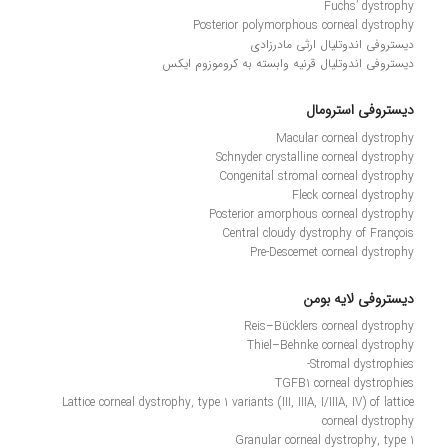
Fuchs’ dystrophy
Posterior polymorphous corneal dystrophy
دیستروفی اندوتلیال ارثی مادرزادی
دیستروفی اندوتلیال قرنیه وابسته به کروموزوم ایکس
دیستروفی استرومال
Macular corneal dystrophy
Schnyder crystalline corneal dystrophy
Congenital stromal corneal dystrophy
Fleck corneal dystrophy
Posterior amorphous corneal dystrophy
Central cloudy dystrophy of François
Pre-Descemet corneal dystrophy
دیستروفی لایه بومن
Reis–Bücklers corneal dystrophy
Thiel–Behnke corneal dystrophy
Stromal dystrophies-
TGFB1 corneal dystrophies
Lattice corneal dystrophy, type 1 variants (III, IIIA, I/IIIA, IV) of lattice
corneal dystrophy
Granular corneal dystrophy, type 1