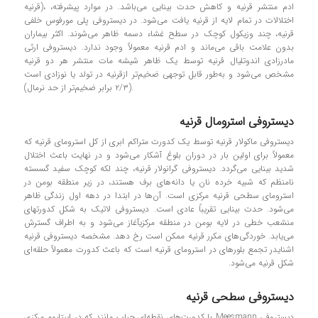
قرنیه)، ادم منتشر قرنیه و کاهش حدت بینایی می‌باشد. در موارد پیشرفته،
اختلالات در تمام لایه از قرنیه یافت می‌شود. در دیستروفی پلی مورفوس خلفی
قرنیه، چند وزیکول کوچک در سطح غشاء دسمه ظاهر می‌شوند. اکثر بیماران
بدون علامت باقی می‌ماند و ادم قرنیه معمولاً وجود ندارد. دیستروفی ارثی
مادرزادی اندوتلیال قرنیه توسط یک ظاهر شیشه مات منتشر هر دو قرنیه
مشخص می‌شود و به‌طور قابل توجهی ضخیم‌تر ازقرنیه در تولد یا نوزادی است
(۲/۳ برابر ضخیم‌تر از حد نرمال).
دیستروفی استرومال قرنیه
دیستروفی ماکولار قرنیه توسط یک کدورت متراکم ابری از کل استرومای قرنیه که
معمولاً برای اولین بار در دوران بلوغ آشکار می‌شود و در نهایت باعث اختلال
شدید بینایی می‌گردد. دیستروفی گرانولار قرنیه، چند لکه کوچک سفید گسسته
نامنظم که شبیه خرده نان یا دانه‌های برف هستند، در زیر منطقه بومن در
استرومای سطحی قرنیه مرکزی است. آن‌ها در ابتدا در دهه اول زندگی ظاهر
می‌شود. حدت بینایی تقریباً عادی است. دیستروفی لاتیک به شکل کدورتهای
منشعب خطی در لایه بومن در منطقه مرکزیآغاز می‌شود و به اطراف گسترش
می‌یابد. خوردگی‌های مکرر قرنیه ممکن است رخ دهد. مشخصه دیستروفی قرنیه
اشنایدر تجمع بلورهای در استرومای قرنیه است که باعث کدورت معمولاً حلقه‌ای
شکل قرنیه می‌شود.
دیستروفی سطحی قرنیه
دیستروفی Meesmann با کدورت‌های نقطه‌ای حباب مانند که در اپیتلیوم مرکزی