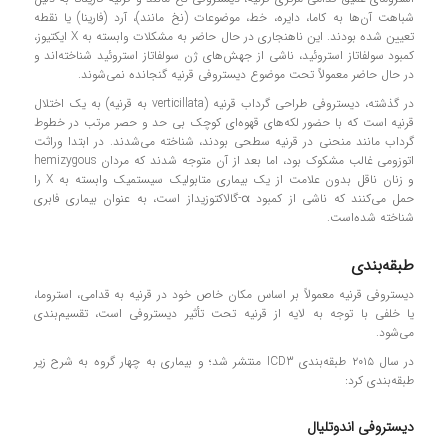
شباهت آن‌ها به کاما، دایره، خط، موضوعات (نخ مانند)، آرد (فارینا) یا نقطه
تعیین شده بودند. این ناهنجاری در حال حاضر به مشکلات وابسته به X ایکتیوز،
کمبود سولفاتاز استروئید، ناشی از جهش‌های ژن سولفاتاز استروئید شناخته‌اند و
در حال حاضر معمولاً تحت موضوع دیستروفی قرنیه گنجانده نمی‌شوند.
در گذشته، دیستروفی طراحی گرداب قرنیه (verticillata به قرنیه) به یک اختلال
قرنیه است که با حضور لکه‌های قهوه‌ای کوچک بی حد و حصر مرتب در خطوط
گرداب مانند منحنی در قرنیه سطحی بودند، شناخته می‌شدند. در ابتدا وراثت
اتوزومی غالب مشکوک بود، اما بعد از آن متوجه شدند که مردان hemizygous
و زنان ناقل بدون علامت از یک بیماری متابولیک سیستمیک وابسته به X را
حمل می‌کنند که ناشی از کمبود α-گالاکتوزیداز است، به عنوان بیماری فابری
شناخته شده‌است.
طبقه‌بندی
دیستروفی قرنیه معمولاً بر اساس مکان خاص خود در قرنیه به قدامی، استروما،
یا خلفی با توجه به لایه از قرنیه تحت تأثیر دیستروفی است، تقسیم‌بندی
می‌شود.
در سال ۲۰۱۵ طبقه‌بندی ICD3 منتشر شد؛ و بیماری به چهار گروه به شرح زیر
طبقه‌بندی کرد:
دیستروفی اندوتلیال