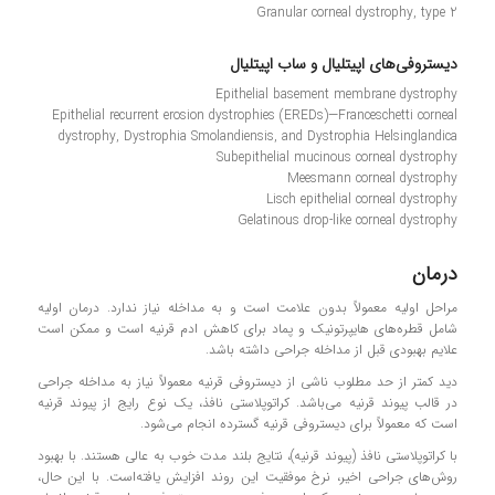
Granular corneal dystrophy, type 2
دیستروفی‌های اپیتلیال و ساب اپیتلیال
Epithelial basement membrane dystrophy
Epithelial recurrent erosion dystrophies (EREDs)—Franceschetti corneal
dystrophy, Dystrophia Smolandiensis, and Dystrophia Helsinglandica
Subepithelial mucinous corneal dystrophy
Meesmann corneal dystrophy
Lisch epithelial corneal dystrophy
Gelatinous drop-like corneal dystrophy
درمان
مراحل اولیه معمولاً بدون علامت است و به مداخله نیاز ندارد. درمان اولیه
شامل قطره‌های هایپرتونیک و پماد برای کاهش ادم قرنیه است و ممکن است
علایم بهبودی قبل از مداخله جراحی داشته باشد.
دید کمتر از حد مطلوب ناشی از دیستروفی قرنیه معمولاً نیاز به مداخله جراحی
در قالب پیوند قرنیه می‌باشد. کراتوپلاستی نافذ، یک نوع رایج از پیوند قرنیه
است که معمولاً برای دیستروفی قرنیه گسترده انجام می‌شود.
با کراتوپلاستی نافذ (پیوند قرنیه)، نتایج بلند مدت خوب به عالی هستند. با بهبود
روش‌های جراحی اخیر، نرخ موفقیت این روند افزایش یافته‌است. با این حال،