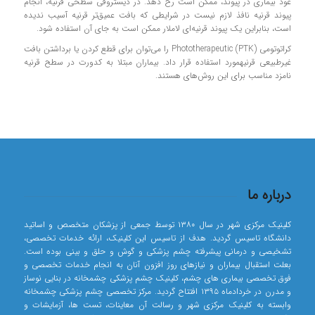
عود بیماری در پیوند، ممکن است رخ دهد. در دیستروفی سطحی قرنیه، انجام
پیوند قرنیه نافذ لازم نیست در شرایطی که بافت عمیق‌تر قرنیه آسیب ندیده
است، بنابراین یک پیوند قرنیه‌ای لاملار ممکن است به جای آن استفاده شود.
کراتوتومی Phototherapeutic (PTK) را می‌توان برای قطع کردن یا برداشتن بافت
غیرطبیعی قرنیهمورد استفاده قرار داد. بیماران مبتلا به کدورت در سطح قرنیه
نامزد مناسب برای این روش‌های هستند.
درباره ما
کلینیک مرکزی شهر در سال ۱۳۸۰ توسط جمعی از پزشکان متخصص و اساتید
دانشگاه تاسیس گردید. هدف از تاسیس این کلینیک، ارائه خدمات تخصصی،
تشخیصی و درمانی پیشرفته چشم پزشکی و گوش و حلق و بینی بوده است.
بعلت استقبال بیماران و نیازهای روز افزون آنان به انجام خدمات تخصصی و
فوق تخصصی بیماری های چشم، کلینیک چشم پزشکی چشمخانه در بنایی نوساز
و مدرن در خردادماه ۱۳۹۵ افتتاح گردید. مرکز تخصصی چشم پزشکی چشمخانه
وابسته به کلینیک مرکزی شهر و رسالت آن معاینات، تست ها، آزمایشات و