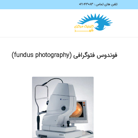
تلفن های تماس :
43083-۰۲۱
فوندوس فتوگرافی (
fundus photography
)