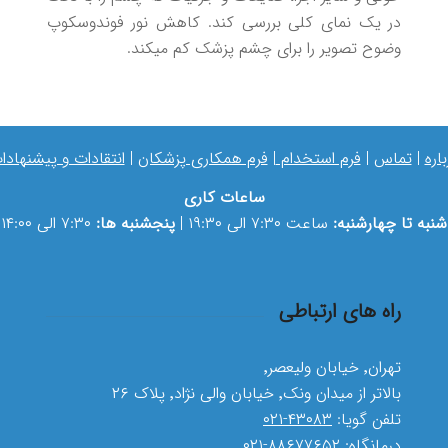
در یک نمای کلی بررسی کند. کاهش نور فوندوسکوپ
وضوح تصویر را برای چشم پزشک کم میکند.
باره
|
تماس
|
فرم استخدام
|
فرم همکاری پزشکان
|
انتقادات و پیشنهادا
ساعات کاری
شنبه تا چهارشنبه:
ساعت ۷:۳۰ الی ۱۹:۳۰ |
پنجشنبه ها:
۷:۳۰ الی ۱۴:۰۰
راه های ارتباطی
تهران٬ خیابان ولیعصر٬
بالاتر از میدان ونک٬ خیابان والی نژاد٬ پلاک ۲۶
تلفن گویا:
۴۳۰۸۳-۰۲۱
درمانگاه:
۸۸۶۷۷۶۵۲-۰۲۱