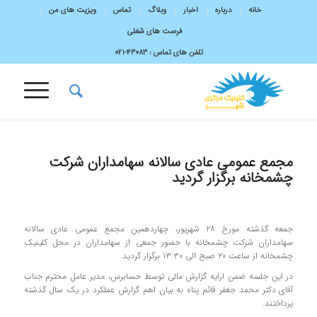
خانه
درباره
اخبار
وبلاگ
تماس
ویزیت های من
فرصت های شغلی
تلفن های تماس :
43083-۰۲۱
مجمع عمومی عادی سالانه سهامداران شرکت
چشمخانه برگزار گردید
جمعه گذشته مورخ ۲۸ شهریور، چهاردهمین مجمع عمومی عادی سالانه
سهامداران شرکت چشمخانه با حضور جمعی از سهامداران در محل کلینیک
چشمخانه از ساعت ۲۰ صبح الی ۱۳:۳۰ برگزار گردید.
در این جلسه ضمن ارایه گزارش مالی توسط حسابرس، مدیر عامل محترم جناب
آقای دکتر محمد جعفر قائم پناه به بیان اهم گزارش عملکرد در یک سال گذشته
پرداختند.