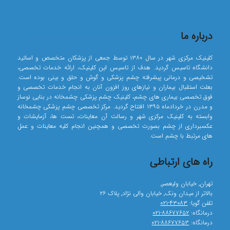
درباره ما
کلینیک مرکزی شهر در سال ۱۳۸۰ توسط جمعی از پزشکان متخصص و اساتید
دانشگاه تاسیس گردید. هدف از تاسیس این کلینیک، ارائه خدمات تخصصی،
تشخیصی و درمانی پیشرفته چشم پزشکی و گوش و حلق و بینی بوده است.
بعلت استقبال بیماران و نیازهای روز افزون آنان به انجام خدمات تخصصی و
فوق تخصصی بیماری های چشم، کلینیک چشم پزشکی چشمخانه در بنایی نوساز
و مدرن در خردادماه ۱۳۹۵ افتتاح گردید. مرکز تخصصی چشم پزشکی چشمخانه
وابسته به کلینیک مرکزی شهر و رسالت آن معاینات، تست ها، آزمایشات و
عکسبرداری از چشم بصورت تخصصی و همچنین انجام کلیه معاینات و عمل
های مرتبط با چشم است.
راه های ارتباطی
تهران٬ خیابان ولیعصر٬
بالاتر از میدان ونک٬ خیابان والی نژاد٬ پلاک ۲۶
تلفن گویا:
۴۳۰۸۳-۰۲۱
درمانگاه:
۸۸۶۷۷۶۵۲-۰۲۱
درمانگاه:
۸۸۶۷۷۶۵۳-۰۲۱