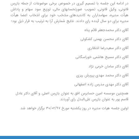
در ادامه این جلسه با تصمیم گیری در خصوص برخی موضوعات از جمله بازرس
قانونی، وکیل قانونی، تصویب صورتحسابهای مالی، توزیع سود سهام و پاداش
هیأت مدیره، سهامداران به کاندیدهای منتخب خود برای انتخاب اعضا هیأت
مدیره برای دو سال آینده رای دادند. نتایج شمارش آرا به ترتیب به قرار ذیل بود؛
آقای دکتر محمدجعفر قائم پناه
آقای دکتر محسن بهمنی کشکولی
آقای دکتر سعیدرضا انتظاری
آقای دکتر مسیح هاشمی خوراسگانی
آقای دکتر سامان خرمی نژاد
آقای دکتر محمد مهدی پرورش ریزی
آقای دکتر مهدی مدرس زاده اصفهانی
همچنین موسسه امین حسابرس افق به عنوان بازرس اصلی و آقای دکتر عادل
قاسم پور به عنوان بازرس علی‌البدل رای آوردند.
اولین جلسه هیات مدیره در روز یکشنبه مورخ ۳۰/۰۲/۹۷ برگزار خواهد شد.