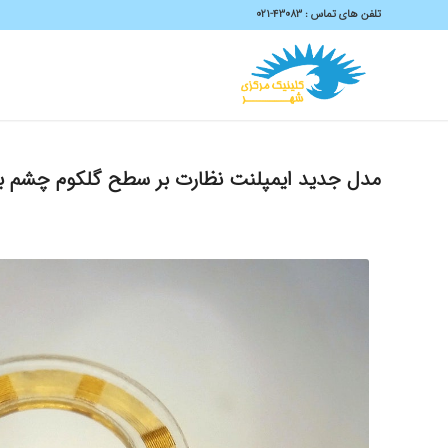
تلفن های تماس :
43083-۰۲۱
مدل جدید ایمپلنت نظارت بر سطح گلکوم چشم با نام Eyemate معر