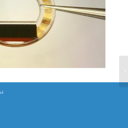
تراخم چیست؟
در