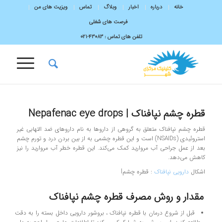
خانه
درباره
اخبار
وبلاگ
تماس
ویزیت های من
فرصت های شغلی
تلفن های تماس :
43083-۰۲۱
قطره چشم نپافناک | Nepafenac eye drops
قطره چشم نپافناک متعلق به گروهی از داروها به نام داروهای ضد التهابی غیر
استروئیدی (NSAIDs) است و این قطره چشمی به از بین بردن درد و تورم چشم
بعد از عمل جراحی آب مروارید کمک می‌کند. این قطره خطر آب مروارید را نیز
کاهش می‌دهد.
اشکال
دارویی نپافناک
: قطره چشمl
مقدار و روش مصرف قطره چشم نپافناک
قبل از شروع درمان با قطره نپافناک ، بروشور دارویی داخل بسته را به دقت