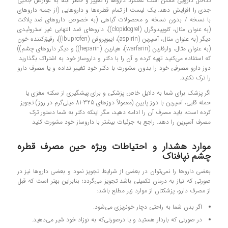
تداخل دارویی ممکن است عملکرد داروها را تغییر و خطر ابتلا به عوارض جانبی
جدی را افزایش دهد. یک لیست از تمام قطره‌ها و داروهایی (از جمله داروهای
با نسخه / بدون نسخه و محصولات گیاهی (به خصوص داروهای ضد پلاکت
(به عنوان مثال، کلوپیدوگرل (clopidogrel))، داروهای ضد التهابی غیر استروئیدی
دیگر (به عنوان مثال، آسپرین (aspirin)، ایبوپروفن (ibuprofen))، رقیق‌کننده خون
(به عنوان مثال، وارفارین (warfarin)، هپارین (heparin)) و دیگر داروهای چشم))
که استفاده می‌کنید تهیه کرده و آن را با دکتر و داروساز خود به اشتراک بگذارید.
دوز دارو مصرفی خود را بدون مشورت با دکتر خود تغییر نداده و یا مصرف دارو
را ترک نکنید.
اگر پزشک برای شما به دلایل خاص پزشکی و برای پیشگیری از سکته مغزی یا
حمله قلبی، آسپرین با دوز پایین (معمولاً دوزهای 325-81 میلی‌گرم در روز) تجویز
کرده است، باید مصرف آن را ادامه دهید، مگر اینکه دکتر به شما دستور ترک
مصرف آسپرین را دهد. راجع به جزئیات بیشتر با داروساز خود مشورت کنید
موارد هشدار و احتیاطات ویژه حین مصرف قطره
چشم نپافناک
بعضی دارو‌ها را نمی‌توان در بعضی از شرایط تجویز نمود و بعضی دارو‌ها نیز در
صورتی که نیاز به درمان تکمیلی باشد تجویز می‌گردد؛ بنابراین بهتر است که قبل
از مصرف دارو، پزشکتان از موارد زیر مطلع باشد:
اگر بدن شما به راحتی دچار خونریزی می‌شود.
در صورتی‌ که باردار هستید و یا درصورتی‌که به نوزاد خود شیر می‌دهید.