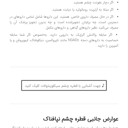
اگر دچار عفونت چشم هستید.
اگر مبتلا به آرتریت روماتوئید یا دیابت هستید.
اگر در حال مصرف داروی خاصی هستید. این داروها شامل تمامی داروهای در
دسترس است، چه برایتان تجویزشده است و چه بدون تجویز پزشک آن را
مصرف می‌کنید نظیر داروهای گیاهی و داروهای مکمل.
اگر سابقه واکنش آلرژیک به دارویی دارید. به‌خصوص اگر شما سابقه
حساسیت به داروهای دسته NSAIDs مانند ناپروکسن، دیکلوفناک، ایبوپروفن و یا
آسپرین را دارید.
جهت آشنایی با قطره چشم سیکلوپنتولات کلیک کنید
عوارض جانبی قطره چشم نپافناک
همه داروها ممکن است عوارض جانبی ایجاد کنند. اما بسیاری از مصرف‌ کنندگان