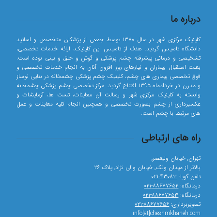
درباره ما
کلینیک مرکزی شهر در سال ۱۳۸۰ توسط جمعی از پزشکان متخصص و اساتید
دانشگاه تاسیس گردید. هدف از تاسیس این کلینیک، ارائه خدمات تخصصی،
تشخیصی و درمانی پیشرفته چشم پزشکی و گوش و حلق و بینی بوده است.
بعلت استقبال بیماران و نیازهای روز افزون آنان به انجام خدمات تخصصی و
فوق تخصصی بیماری های چشم، کلینیک چشم پزشکی چشمخانه در بنایی نوساز
و مدرن در خردادماه ۱۳۹۵ افتتاح گردید. مرکز تخصصی چشم پزشکی چشمخانه
وابسته به کلینیک مرکزی شهر و رسالت آن معاینات، تست ها، آزمایشات و
عکسبرداری از چشم بصورت تخصصی و همچنین انجام کلیه معاینات و عمل
های مرتبط با چشم است.
راه های ارتباطی
تهران٬ خیابان ولیعصر٬
بالاتر از میدان ونک٬ خیابان والی نژاد٬ پلاک ۲۶
تلفن گویا:
۴۳۰۸۳-۰۲۱
درمانگاه:
۸۸۶۷۷۶۵۲-۰۲۱
درمانگاه:
۸۸۶۷۷۶۵۳-۰۲۱
تصویربرداری:
۸۸۶۷۷۶۵۶-۰۲۱
info[at]cheshmkhaneh.com