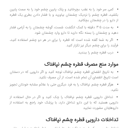
کمی سر خود را به عقب بچرخانید و پلک پایین چشم خود را به سمت پایین
بکشید، قطره چشم را نزدیک چشمتان بیاورید و با فشار دادن بطری یک قطره
از دارو را در چشمتان بچکانید.
به مدت 5-3 دقیقه با کمک انگشت شست، گوشه چشمتان را به آرامی فشار
دهید و چشمتان را بسته نگه دارید تا دارو وارد چشمتان شود.
اگر به شما گفته شده است که قطره را برای در هر دو چشم استفاده کنید،
فرآیند را برای چشم دیگر نیز تکرار کنید.
درب قطره چشم را ببندید.
موارد منع مصرف قطره چشم نپافناک
به تاریخ انقضای قطره چشم نپافناک توجه کنید و اگر دارویی که در دستتان
است تاریخ انقضای آن تمام‌ شده است، از آن مصرف نکنید.
هرگز قطره چشم نپافناک را به فرد دیگری حتی با علائم مشابه خودتان تجویز
نکنید.
تداخل دارویی قطره چشم نپافناک را چک کنید و اگر در حال استفاده از
دارویی هستید که با این دارو تداخل دارد، با پزشک خود راجع به استفاده از
داروهایتان مشورت نمایید
تداخلات دارویی قطره چشم نپافناک