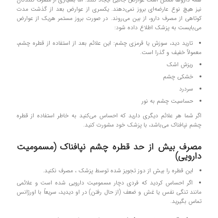
نیز هیچ نوع عارضه‌ای بروز نمی‌دهند. یکسری از عوارض بعد از گذشت مدت
کوتاهی از مصرف دارو، از بین می‌روند. در‌ صورت بروز مستمر هریک از عوارض
می‌بایست به پزشک اطلاع داده شود:
تارید دید، سوزش یا قرمزی چشم: این علائم بعد از استفاده از قطره چشم،
معمولاً خفیف و گذرا است.
ریزش اشک
خشکی چشم
سردرد
حساسیت چشم به نور
اگر شما هر علائم دیگری دارید که احساس می‌کنید به خاطر استفاده از قطره
چشم نپافناک می‌باشد، با پزشک خود مشورت کنید.
مصرف بیش از حد قطره چشم نپافناک (مسمومیت
دارویی)
این قطره را بیش از دوز تجویز شده توسط پزشک ، مصرف نکنید.
اگر احساس کردید که فردی دچار مسمومیت دارویی شده است و علائمی
مانند تنگی نفس یا غش و ضعف (از حال رفتن) در او دیدید، سریعاً با اورژانس
تماس بگیرید.