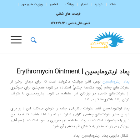
خانه
درباره
اخبار
وبلاگ
تماس
ویزیت های من
فرصت های شغلی
تلفن های تماس :
43083-۰۲۱
پماد اریترومایسین | Erythromycin Ointment
پماد اریترومایسین
نوعی آنتی بیوتیک ماکرولید است که برای درمان برخی از
عفونت‌های چشم (ورم ملتحمه چشم) استفاده می‌شود؛ همچنین برای جلوگیری
از عفونت‌های خاصی در نوزادان نیز استفاده می‌شود. اریترومایسین با متوقف
کردن رشد باکتری‌ها کار می‌کند.
پماد اریترومایسین فقط عفونت باکتریایی چشم را درمان می‌کند؛ این دارو برای
درمان سایر عفونت‌های چشمی کارایی ندارد. در نظر داشته باشید که نباید این
دارو را خودسرانه استفاده نمایید، استفاده غیر ضروری یا سوء استفاده از هر آنتی
بیوتیکی می‌تواند منجر به کاهش اثر بخشی آن شود.
اشکال دارویی پماد اریترومایسین: پماد