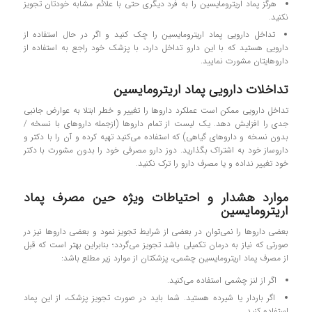
هرگز پماد اریترومایسین را به فرد دیگری حتی با علائم مشابه خودتان تجویز
نکنید.
تداخل دارویی پماد اریترومایسین را چک کنید و اگر در حال استفاده از
دارویی هستید که با این دارو تداخل دارد، با پزشک خود راجع به استفاده از
داروهایتان مشورت نمایید.
تداخلات دارویی پماد اریترومایسین
تداخل دارویی ممکن است عملکرد داروها را تغییر و خطر ابتلا به عوارض جانبی
جدی را افزایش دهد. یک لیست از تمام داروها (ازجمله داروهای با نسخه /
بدون نسخه و داروهای گیاهی) که استفاده می‌کنید تهیه کرده و آن را با دکتر و
داروساز خود به اشتراک بگذارید. دوز دارو مصرفی خود را بدون مشورت با دکتر
خود تغییر نداده و یا مصرف دارو را ترک نکنید.
موارد هشدار و احتیاطات ویژه حین مصرف پماد
اریترومایسین
بعضی دارو‌ها را نمی‌توان در بعضی از شرایط تجویز نمود و بعضی دارو‌ها نیز در
صورتی که نیاز به درمان تکمیلی باشد تجویز می‌گردد؛ بنابراین بهتر است که قبل
از مصرف پماد اریترومایسین چشمی، پزشکتان از موارد زیر مطلع باشد:
اگر از لنز چشمی استفاده می‌کنید.
اگر باردار یا شیرده هستید. شما باید در صورت تجویز پزشک، از این پماد
استفاده کنید.