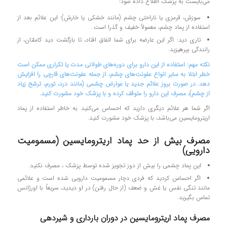
می‌بایست به پزشک اطلاع داده شود:
سوزش، قرمزی یا ناراحتی چشم (مانند خشکی یا خارش): این علائم بعد از
استفاده از پماد چشم، معمولاً خفیف و گذرا است.
تاری دید: اگر این عارضه برای شما اتفاق افتاد، تا بازگشت دید کاملتان، از
رانندگی بپرهیزید.
نکته مهم: استفاده از این دارو برای دوره‌های طولانی مدت یا تکراری ممکن است
خطر ابتلا به سایر انواع عفونت‌های چشم، از جمله عفونت‌های قارچی را افزایش
دهد. در صورت بروز علائم جدید یا عوارض چشمی (مانند درد، تورم، ترشح زیاد
از چشم)، مصرف این دارو را متوقف کرده و با پزشک خود مشورت کنید.
اگر شما هر علائم دیگری دارید که احساس می‌کنید به خاطر استفاده از پماد
اریترومایسین می‌باشد، با پزشک خود مشورت کنید.
مصرف بیش از حد پماد اریترومایسین (مسمومیت
دارویی)
این پماد چشمی را بیش از دوز تجویز شده توسط پزشک ، مصرف نکنید.
اگر احساس کردید که فردی دچار مسمومیت دارویی شده است و علائمی
مانند تنگی نفس یا غش و ضعف (از حال رفتن) در او دیدید، سریعاً با اورژانس
تماس بگیرید.
مصرف پماد اریترومایسین در دوران بارداری و شیردهی