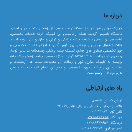
درباره ما
کلینیک مرکزی شهر در سال ۱۳۸۰ توسط جمعی از پزشکان متخصص و اساتید
دانشگاه تاسیس گردید. هدف از تاسیس این کلینیک، ارائه خدمات تخصصی،
تشخیصی و درمانی پیشرفته چشم پزشکی و گوش و حلق و بینی بوده است.
بعلت استقبال بیماران و نیازهای روز افزون آنان به انجام خدمات تخصصی و
فوق تخصصی بیماری های چشم، کلینیک چشم پزشکی چشمخانه در بنایی نوساز
و مدرن در خردادماه ۱۳۹۵ افتتاح گردید. مرکز تخصصی چشم پزشکی چشمخانه
وابسته به کلینیک مرکزی شهر و رسالت آن معاینات، تست ها، آزمایشات و
عکسبرداری از چشم بصورت تخصصی و همچنین انجام کلیه معاینات و عمل
های مرتبط با چشم است.
راه های ارتباطی
تهران٬ خیابان ولیعصر٬
بالاتر از میدان ونک٬ خیابان والی نژاد٬ پلاک ۲۶
تلفن گویا:
۴۳۰۸۳-۰۲۱
درمانگاه:
۸۸۶۷۷۶۵۲-۰۲۱
درمانگاه:
۸۸۶۷۷۶۵۳-۰۲۱
تصویربرداری:
۸۸۶۷۷۶۵۶-۰۲۱