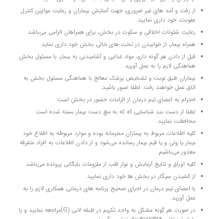
از رفت و آمد های غیر ضروری، جهت آسایش بیماران و رعایت موازین کنترل
عفونت، خود داری نمایید.
رعایت شئونات اخلاقی و سکوت در بخش، برای همراهان الزامی می‌باشد.
همراه بیمار، از خوابیدن در تخت های خالی بخش خود داری نماید.
قبل از دادن هر گونه دارو، مواد غذایی و آشامیدنی به بیمار، با مسئول بخش
هماهنگی لازم را به عمل آورید .
بیماران طبق نوبت و تشخیص پزشک معالج با هماهنگی مسئول بخش به
اتاق عمل خواهند رفت. لطفا صبور باشید.
احترام به اعضای تیم درمان از الزامات حضور در بخش است.
لطفا از دست بند شناسایی که که به مچ دست بیمار بسته شده است
محافظت نمایید.
کلیه اطلاعات مربوط به بیماران محرمانه بوده و موارد مربوطه به اطلاع خود
بیمار یا ولی و یا قیم بیمار رسانده می‌شود و از دادن اطلاعات به افراد متفرقه
معذور می‌باشیم.
کلیه اوراق و نتایج آزمایش و نوار قلب از ملزومات بایگانی پرونده می‌باشد.
از کشیدن سیگار در بخش ها خود داری نمایید.
با اعضای تیم درمان در اجرای صحیح برنامه های درمانی همکاری لازم را به
عمل آورید.
در صورت هر گونه مشکل به واحد تکریم در طبقه لابی (G)مراجعه نمایید و یا