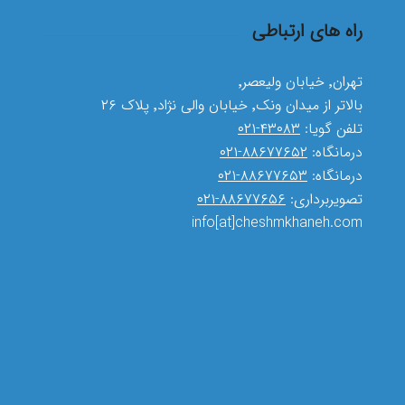
راه های ارتباطی
تهران٬ خیابان ولیعصر٬
بالاتر از میدان ونک٬ خیابان والی نژاد٬ پلاک ۲۶
تلفن گویا:
۴۳۰۸۳-۰۲۱
درمانگاه:
۸۸۶۷۷۶۵۲-۰۲۱
درمانگاه:
۸۸۶۷۷۶۵۳-۰۲۱
تصویربرداری:
۸۸۶۷۷۶۵۶-۰۲۱
info[at]cheshmkhaneh.com