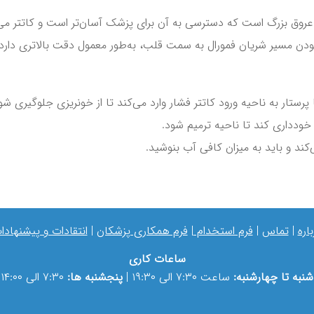
از عروق بزرگ است که دسترسی به آن برای پزشک آسان‌تر است و کاتتر م
م بودن مسیر شریان فمورال به سمت قلب، به‌طور معمول دقت بالاتری دا
 پرستار به ناحیه ورود کاتتر فشار وارد می‌کند تا از خونریزی جلوگیری شو
 خودداری کند تا ناحیه ترمیم شود.
د و باید به میزان کافی آب بنوشید.
باره
|
تماس
|
فرم استخدام
|
فرم همکاری پزشکان
|
انتقادات و پیشنهادا
ساعات کاری
شنبه تا چهارشنبه:
ساعت ۷:۳۰ الی ۱۹:۳۰ |
پنجشنبه ها:
۷:۳۰ الی ۱۴:۰۰