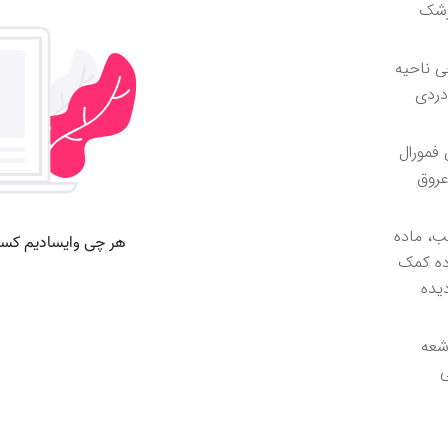
زشک
ی ناحیه
دردی
 فمورال
عروق
ب، ماده
ده کمک
یده
اشعه
ی