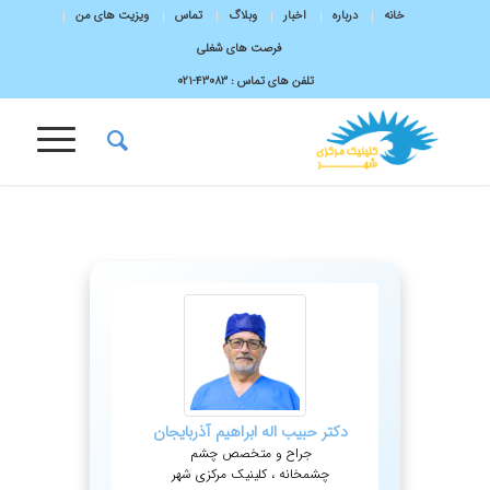
خانه
درباره
اخبار
وبلاگ
تماس
ویزیت های من
فرصت های شغلی
تلفن های تماس :
43083-۰۲۱
دکتر
حبیب اله
ابراهیم آذربایجان
جراح و متخصص چشم
چشمخانه ، کلینیک مرکزی شهر