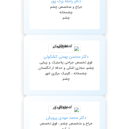
دکتر
راحله
برک پور
جراح و متخصص چشم
چشمخانه
چشم
دکتر
محسن
بهمنی کشکولی
فوق تخصص جراحي پلاستيك و زيبايي
چشم، مجاري اشكي و حدقه از انگلستان
چشمخانه ، کلینیک مرکزی شهر
چشم
دکتر
محمد مهدی
پرورش
جراح و متخصص چشم ، فوق تخصص
شبکیه