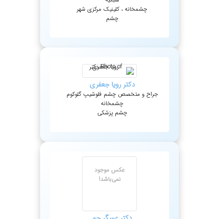
چشمخانه ، کلینیک مرکزی شهر
چشم
دکتر
رویا
جعفری
جراح و متخصص چشم فلوشیپ گلوکوم
چشمخانه
چشم پزشکی
عکس موجود
نمی‌باشد!
دکتر
عسگر
جم