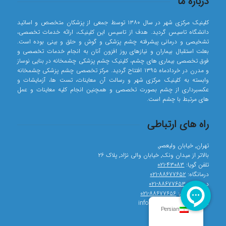
درباره ما
کلینیک مرکزی شهر در سال ۱۳۸۰ توسط جمعی از پزشکان متخصص و اساتید
دانشگاه تاسیس گردید. هدف از تاسیس این کلینیک، ارائه خدمات تخصصی،
تشخیصی و درمانی پیشرفته چشم پزشکی و گوش و حلق و بینی بوده است.
بعلت استقبال بیماران و نیازهای روز افزون آنان به انجام خدمات تخصصی و
فوق تخصصی بیماری های چشم، کلینیک چشم پزشکی چشمخانه در بنایی نوساز
و مدرن در خردادماه ۱۳۹۵ افتتاح گردید. مرکز تخصصی چشم پزشکی چشمخانه
وابسته به کلینیک مرکزی شهر و رسالت آن معاینات، تست ها، آزمایشات و
عکسبرداری از چشم بصورت تخصصی و همچنین انجام کلیه معاینات و عمل
های مرتبط با چشم است.
راه های ارتباطی
تهران٬ خیابان ولیعصر٬
بالاتر از میدان ونک٬ خیابان والی نژاد٬ پلاک ۲۶
تلفن گویا:
۴۳۰۸۳-۰۲۱
درمانگاه:
۸۸۶۷۷۶۵۲-۰۲۱
درمانگاه:
۸۸۶۷۷۶۵۳-۰۲۱
تصویربرداری:
۸۸۶۷۷۶۵۶-۰۲۱
info[at]cheshmkhaneh.com
Persian