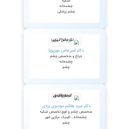
شبکیه
چشمخانه
چشم پزشکی
دکتر
امیرعباس
مهرپویا
جراح و متخصص چشم
چشمخانه
چشم
دکتر
سید هاشم
موسوی یزدی
متخصص چشم و فوق تخصص شبکیه
چشمخانه ، کلینیک مرکزی شهر
چشم