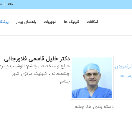
خانه
در
امکانات
کلینیک ها
تجهیزات
راهنمای بیمار
پزشکا
دکتر
خلیل
قاسمی فلاورجانی
جراح و متخصص چشم-فلوشیپ ویتره و
یرکتوردی.
چشمخانه ، کلینیک مرکزی شهر
درس ها
چشم
دسته بندی ها:
چشم