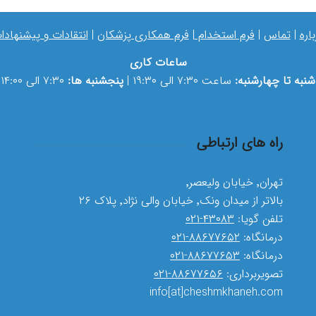
باره
|
تماس
|
فرم استخدام
|
فرم همکاری پزشکان
|
انتقادات و پیشنهادا
ساعات کاری
شنبه تا چهارشنبه:
ساعت ۷:۳۰ الی ۱۹:۳۰ |
پنجشنبه ها:
۷:۳۰ الی ۱۴:۰۰
راه های ارتباطی
تهران٬ خیابان ولیعصر٬
بالاتر از میدان ونک٬ خیابان والی نژاد٬ پلاک ۲۶
تلفن گویا:
۴۳۰۸۳-۰۲۱
درمانگاه:
۸۸۶۷۷۶۵۲-۰۲۱
درمانگاه:
۸۸۶۷۷۶۵۳-۰۲۱
تصویربرداری:
۸۸۶۷۷۶۵۶-۰۲۱
info[at]cheshmkhaneh.com