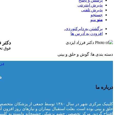
پرسش و پاسخ
پذیرش اینترنتی
پذیرش تلفنی
جستجو
منو
منو
برگشتن به دایرکتوردی.
افزودن به آدرس ها
دکتر
ف
فوق تخ
دسته بندی ها:
گوش و حلق و بینی
درب
ش
درباره ما
کلینیک مرکزی شهر در سال ۱۳۸۰ توسط 
افتتاح گردید. مرکز تخصصی چشم پزشکی چشمخانه وابسته به کلین