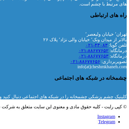
های مرتبط با چشم است.
راه های ارتباطی
تهران٬ خیابان ولیعصر٬
بالاتر از میدان ونک٬ خیابان والی نژاد٬ پلاک ۲۶
تلفن گویا:
۴۳۰۸۳-۰۲۱
درمانگاه:
۸۸۶۷۷۶۵۲-۰۲۱
درمانگاه:
۸۸۶۷۷۶۵۳-۰۲۱
تصویربرداری:
۸۸۶۷۷۶۵۶-۰۲۱
info[at]cheshmkhaneh.com
چشمخانه در شبکه های اجتماعی
کلینیک چشم پزشکی چشمخانه را در شبکه های اجتماعی دنبال کنید و ا
© کپی رایت - کلیه حقوق مادی و معنوی این سایت متعلق به شرکت
Instagram
Telegram