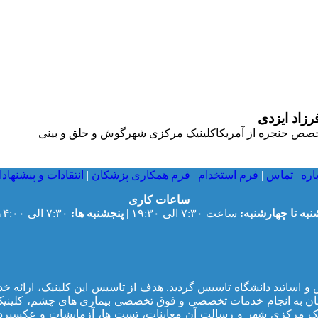
رزاد
ایزدی
صص حنجره از آمريكا
کلینیک مرکزی شهر
گوش و حلق و بینی
اره
|
تماس
|
فرم استخدام
|
فرم همکاری پزشکان
|
انتقادات و پیشنهاد
ساعات کاری
نبه تا چهارشنبه:
ساعت ۷:۳۰ الی ۱۹:۳۰ |
پنجشنبه ها:
۷:۳۰ الی ۱۴:۰۰
جمعی از پزشکان متخصص و اساتید دانشگاه تاسیس گردید. هدف از تاسیس این ک
یک مرکزی شهر و رسالت آن معاینات، تست ها، آزمایشات و عکسبرد