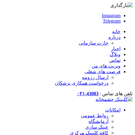
Instagram
Telegram
خانه
درباره
چارت سازمانی
اخبار
وبلاگ
تماس
ویزیت های من
فرصت های شغلی
ارسال رزومه
درخواست همکاری پزشکان
تلفن های تماس :
43083-۰۲۱
امکانات
روابط عمومی
آزمایشگاه
عینک سازی
کافه کلینیک مرکزی