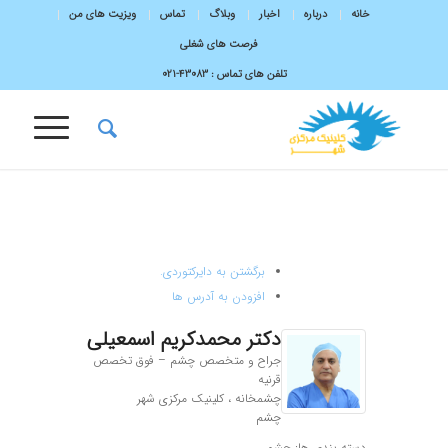
خانه
درباره
اخبار
وبلاگ
تماس
ویزیت های من
فرصت های شغلی
تلفن های تماس :
43083-۰۲۱
برگشتن به دایرکتوردی.
افزودن به آدرس ها
دکتر
محمدکریم
اسمعیلی
جراح و متخصص چشم – فوق تخصص
قرنیه
چشمخانه ، کلینیک مرکزی شهر
چشم
دسته بندی ها:
چشم