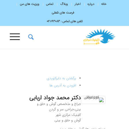
خانه
درباره
اخبار
وبلاگ
تماس
ویزیت های من
فرصت های شغلی
تلفن های تماس :
43083-۰۲۱
برگشتن به دایرکتوردی.
افزودن به آدرس ها
دکتر
محمد جواد
اربابی
جراح و متخصص گوش و حلق و
بینی،جراحی سر و گردن
کلینیک مرکزی شهر
گوش و حلق و بینی
دسته بندی ها:
گوش و حلق و بینی