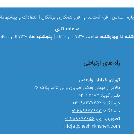
باره
|
تماس
|
فرم استخدام
|
فرم همکاری پزشکان
|
انتقادات و پیشنهادا
ساعات کاری
شنبه تا چهارشنبه:
ساعت ۷:۳۰ الی ۱۹:۳۰ |
پنجشنبه ها:
۷:۳۰ الی ۱۴:۰۰
راه های ارتباطی
تهران٬ خیابان ولیعصر٬
بالاتر از میدان ونک٬ خیابان والی نژاد٬ پلاک ۲۶
تلفن گویا:
۴۳۰۸۳-۰۲۱
درمانگاه:
۸۸۶۷۷۶۵۲-۰۲۱
درمانگاه:
۸۸۶۷۷۶۵۳-۰۲۱
تصویربرداری:
۸۸۶۷۷۶۵۶-۰۲۱
info[at]cheshmkhaneh.com