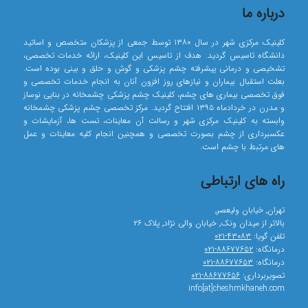
درباره ما
کلینیک مرکزی شهر در سال ۱۳۸۰ توسط جمعی از پزشکان متخصص و اساتید
دانشگاه تاسیس گردید. هدف از تاسیس این کلینیک، ارائه خدمات تخصصی،
تشخیصی و درمانی پیشرفته چشم پزشکی و گوش و حلق و بینی بوده است.
بعلت استقبال بیماران و نیازهای روز افزون آنان به انجام خدمات تخصصی و
فوق تخصصی بیماری های چشم، کلینیک چشم پزشکی چشمخانه در بنایی نوساز
و مدرن در خردادماه ۱۳۹۵ افتتاح گردید. مرکز تخصصی چشم پزشکی چشمخانه
وابسته به کلینیک مرکزی شهر و رسالت آن معاینات، تست ها، آزمایشات و
عکسبرداری از چشم بصورت تخصصی و همچنین انجام کلیه معاینات و عمل
های مرتبط با چشم است.
راه های ارتباطی
تهران٬ خیابان ولیعصر٬
بالاتر از میدان ونک٬ خیابان والی نژاد٬ پلاک ۲۶
تلفن گویا:
۴۳۰۸۳-۰۲۱
درمانگاه:
۸۸۶۷۷۶۵۲-۰۲۱
درمانگاه:
۸۸۶۷۷۶۵۳-۰۲۱
تصویربرداری:
۸۸۶۷۷۶۵۶-۰۲۱
info[at]cheshmkhaneh.com