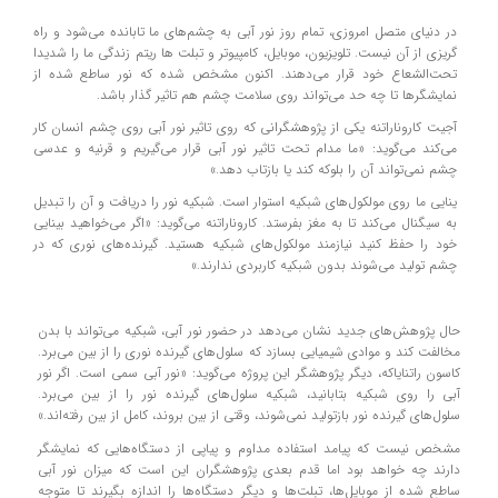
در دنیای متصل امروزی، تمام روز نور آبی به چشم‌های ما تابانده می‌شود و راه
گریزی از آن نیست. تلویزیون، موبایل، کامپیوتر و تبلت‌ ها ریتم زندگی ما را شدیدا
تحت‌الشعاع خود قرار می‌دهند. اکنون مشخص شده که نور ساطع شده از
نمایشگرها تا چه حد می‌تواند روی سلامت چشم هم تاثیر گذار باشد.
آجیت کاروناراتنه یکی از پژوهشگرانی که روی تاثیر نور آبی روی چشم انسان کار
می‌کند می‌گوید: «ما مدام تحت تاثیر نور آبی قرار می‌گیریم و قرنیه و عدسی
چشم نمی‌تواند آن را بلوکه کند یا بازتاب دهد.»
ینایی ما روی مولکول‌های شبکیه استوار است. شبکیه نور را دریافت و آن را تبدیل
به سیگنال می‌کند تا به مغز بفرستد. کاروناراتنه می‌گوید: «اگر می‌خواهید بینایی
خود را حفظ کنید نیازمند مولکول‌های شبکیه هستید. گیرنده‌های نوری که در
چشم تولید می‌شوند بدون شبکیه کاربردی ندارند.»
حال پژوهش‌های جدید نشان می‌دهد در حضور نور آبی، شبکیه می‌تواند با بدن
مخالفت کند و موادی شیمیایی بسازد که سلول‌های گیرنده نوری را از بین می‌برد.
کاسون راتنایاکه، دیگر پژوهشگر این پروژه می‌گوید: «نور آبی سمی است. اگر نور
آبی را روی شبکیه بتابانید، شبکیه سلول‌های گیرنده نور را از بین می‌برد.
سلول‌های گیرنده نور بازتولید نمی‌شوند، وقتی از بین بروند، کامل از بین رفته‌اند.»
مشخص نیست که پیامد استفاده مداوم و پیاپی از دستگاه‌هایی که نمایشگر
دارند چه خواهد بود اما قدم بعدی پژوهشگران این است که میزان نور آبی
ساطع شده از موبایل‌ها، تبلت‌ها و دیگر دستگاه‌ها را اندازه بگیرند تا متوجه