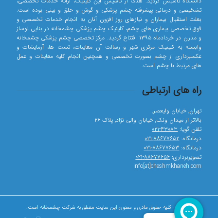
دانشگاه تاسیس گردید. هدف از تاسیس این کلینیک، ارائه خدمات تخصصی،
تشخیصی و درمانی پیشرفته چشم پزشکی و گوش و حلق و بینی بوده است.
بعلت استقبال بیماران و نیازهای روز افزون آنان به انجام خدمات تخصصی و
فوق تخصصی بیماری های چشم، کلینیک چشم پزشکی چشمخانه در بنایی نوساز
و مدرن در خردادماه ۱۳۹۵ افتتاح گردید. مرکز تخصصی چشم پزشکی چشمخانه
وابسته به کلینیک مرکزی شهر و رسالت آن معاینات، تست ها، آزمایشات و
عکسبرداری از چشم بصورت تخصصی و همچنین انجام کلیه معاینات و عمل
های مرتبط با چشم است.
راه های ارتباطی
تهران٬ خیابان ولیعصر٬
بالاتر از میدان ونک٬ خیابان والی نژاد٬ پلاک ۲۶
تلفن گویا:
۴۳۰۸۳-۰۲۱
درمانگاه:
۸۸۶۷۷۶۵۲-۰۲۱
درمانگاه:
۸۸۶۷۷۶۵۳-۰۲۱
تصویربرداری:
۸۸۶۷۷۶۵۶-۰۲۱
info[at]cheshmkhaneh.com
© کپی رایت - کلیه حقوق مادی و معنوی این سایت متعلق به شرکت چشمخانه است.