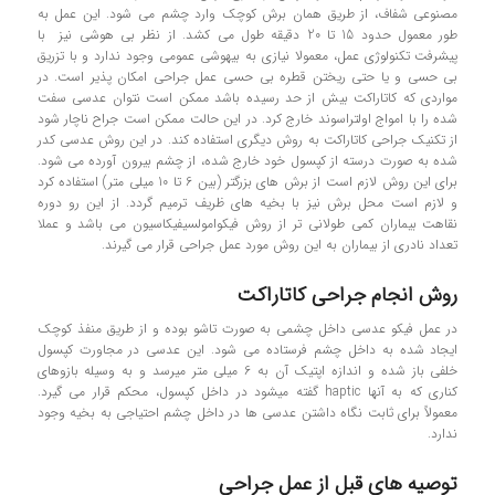
مصنوعی شفاف، از طریق همان برش کوچک وارد چشم می شود. این عمل به
طور معمول حدود 15 تا 20 دقیقه طول می کشد. از نظر بي هوشي نيز با
پيشرفت تکنولوژي عمل، معمولا نيازي به بيهوشي عمومي وجود ندارد و با تزريق
بي حسي و يا حتي ريختن قطره بي حسي عمل جراحي امکان پذير است. در
مواردی که کاتاراکت بیش از حد رسیده باشد ممکن است نتوان عدسی سفت
شده را با امواج اولتراسوند خارج کرد. در این حالت ممکن است جراح ناچار شود
از تکنیک جراحی کاتاراکت به روش دیگری استفاده کند. در این روش عدسی کدر
شده به صورت درسته از کپسول خود خارج شده، از چشم بیرون آورده می شود.
برای این روش لازم است از برش های بزرگتر (بین 6 تا 10 میلی متر) استفاده کرد
و لازم است محل برش نیز با بخیه های ظریف ترمیم گردد. از این رو دوره
نقاهت بیماران کمی طولانی تر از روش فیکوامولسیفیکاسیون می باشد و عملا
تعداد نادری از بیماران به این روش مورد عمل جراحی قرار می گیرند.
روش انجام جراحی کاتاراکت
در عمل فیکو عدسی داخل چشمی به صورت تاشو بوده و از طریق منفذ کوچک
ایجاد شده به داخل چشم فرستاده می­ شود. این عدسی در مجاورت کپسول
خلفی باز شده و اندازه اپتیک آن به 6 میلی­ متر می­رسد و به وسیله بازوهای
کناری که به آنها haptic گفته می­شود در داخل کپسول، محکم قرار می گیرد.
معمولاً برای ثابت نگاه داشتن عدسی ­ها در داخل چشم احتیاجی به بخیه وجود
ندارد.
توصيه هاي قبل از عمل جراحي