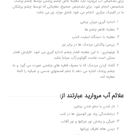
براي تشخيص آب مرواريد بايد معاينه کامل چشم پزشکي توسط چشم پزشك
متخصص انجام شود. براي تشخيص صحيح، معايناتي كه توسط چشم پزشكان
ما در کلینیک مرکزی انجام مي شود شامل موارد زير مي باشد:
اندازه گيري میزان بینایی
معاينه ظاهر چشم ها
معاينه با دستگاه اسليت لامپ
بررسي واکنش مردمک ها در برابر نور
تونومتري : با اين معاينه فشار چشم اندازه گيري مي شود. افزايش فشار
ممكن است علامت گلوكوم (آب سياه) باشد.
گشاد كردن مردمك كه با مصرف قطره هاي چشمي صورت مي گيرد و به
چشم پزشك اجازه مي دهد تا تمام قسمتهاي عدسي و شبكيه را كاملا
معاينه كند
علائم آب مرواريد عبارتند از:
تار شدن يا محو شدن بينايي
درخشندگي زياد نور اتومبيل ها در شب
خيرگي و پخش نور چراغها و نور آفتاب
ديدن هاله اطراف چراغها