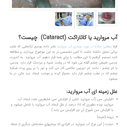
آب مروارید یا کاتاراکت (Cataract) چیست؟
قبلا
مطلبی ساده در مورد بیماری آب مروارید
نشر داده بودیم٬ ازآنجایی که شاید
برخی تمایل داشته باشند تا کمی تخصصی تر به این موضوع بپردازند و مطالعه
کنند تصمیم گرفتیم تا این مطلب را برای شما قرار دهیم. آب مرواريد به کدورت
عدسي طبيعي چشم گفته مي شود که در پشت عنبيه و مردمک قرار دارد. عدسي
يا لنز چشم ، مانند لنز دوربين عکاسي کار مي کند و نور را بر روي پرده شبکيه
چشم که در عقب چشم قرار دارد متمرکز کرده و موجب ایجاد دید عالی در ما
میشود .
علل زمینه ای آب مروارید:
افزايش سن (آب مرواريد ناشي از افزايش سن شايعترين علت ایجاد آب
مرواريد بوده بطوری که ۸۵ درصد از علل ایجاد آب مروارید را شامل میشود و
با افزايش سن شيوع آن نیز افزايش مي يابد.)
تروما (ضربه)
دیابت ( اين نوع آب مرواريد در افرادي كه بيماريهاي مشخص ديگري از جمله