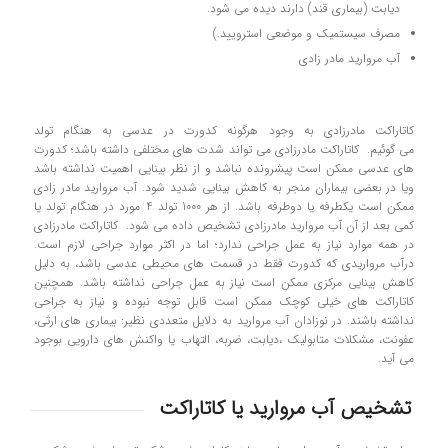
ديابت (بيماري قند) دارند ديده مي شود.
مصرف سیستمیک و موضعی استرویید.)
آب مرواريد مادر زادي
کاتاراکت مادرزادی به وجود هرگونه کدورت در عدسی به هنگام تولد
می گوئیم. کاتاراکت مادرزادی می تواند شدت های مختلفی داشته باشد؛ کدورت
های عدسی ممکن است پیشرونده نباشد و از نظر بینایی اهمیت نداشته باشد
ویا در بعضی بیماران منجر به کاهش بینایی شدید شود. آب مروارید مادر زادی
ممکن است یکطرفه یا دوطرفه باشد. از هر 1000 تولد 4 مورد در هنگام تولد یا
کمی بعد از آن آب مروارید مادرزادی تشخیص داده می شود. کاتاراکت مادرزادی
در همه موارد نیاز به عمل جراحی ندارد؛ اما در اکثر موارد جراحی لازم است.
درآب مرواریدی که کدورت فقط در قسمت های محیطی عدسی باشد، به دلیل
کاهش بینایی مرکزی ممکن است نیاز به عمل جراحی نداشته باشد. همچنین
کاتاراکت های خیلی کوچک ممکن است قابل توجه نبوده و نیاز به جراحی
نداشته باشند. در نوزادان آب مروارید به دلایل متعددی نظیر: بیماری های ارثی،
عفونت، مشکلات متابولیک ،دیابت، ضربه، التهاب یا واکنش های دارویی بوجود
می آید.
تشخیص آب مروارید یا کاتاراکت