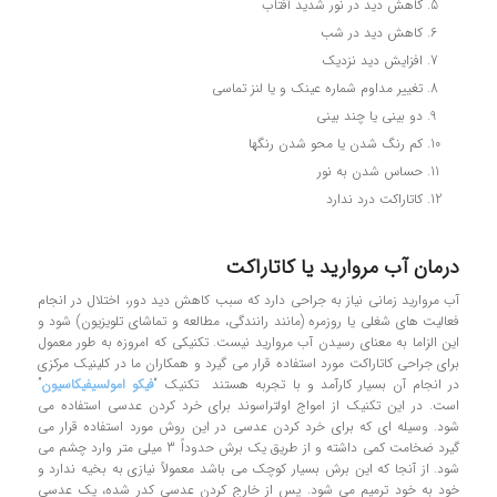
كاهش ديد در نور شديد آفتاب
کاهش دید در شب
افزايش ديد نزديك
تغيير مداوم شماره عينك و يا لنز تماسي
دو بيني يا چند بيني
كم رنگ شدن يا محو شدن رنگها
حساس شدن به نور
کاتاراکت درد ندارد
درمان آب مروارید یا کاتاراکت
آب مرواريد زماني نياز به جراحي دارد كه سبب کاهش دید دور، اختلال در انجام
فعاليت هاي شغلي يا روزمره (مانند رانندگي، مطالعه و تماشاي تلويزيون) شود و
این الزاما به معنای رسيدن آب مرواريد نيست. تکنیکی که امروزه به طور معمول
برای جراحی کاتاراکت مورد استفاده قرار می گیرد و همکاران ما در کلینیک مرکزی
در انجام آن بسیار کارآمد و با تجربه هستند تکنیک “
فیکو امولسیفیکاسیون
”
است. در این تکنیک از امواج اولتراسوند برای خرد کردن عدسی استفاده می
شود. وسیله ای که برای خرد کردن عدسی در این روش مورد استفاده قرار می
گیرد ضخامت کمی داشته و از طریق یک برش حدوداً 3 میلی متر وارد چشم می
شود. از آنجا که این برش بسیار کوچک می باشد معمولاً نیازی به بخیه ندارد و
خود به خود ترمیم می شود. پس از خارج کردن عدسی کدر شده، یک عدسی