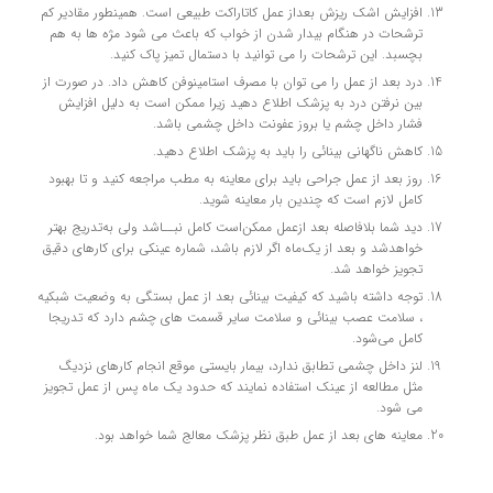
افزايش اشك ريزش بعداز عمل كاتاراكت طبيعي است. همينطور مقادير كم
ترشحات در هنگام بيدار شدن از خواب که باعث مي شود مژه ها به هم
بچسبد. اين ترشحات را مي توانيد با دستمال تميز پاک کنيد.
درد بعد از عمل را مي توان با مصرف استامينوفن كاهش داد. در صورت از
بين نرفتن درد به پزشك اطلاع دهيد زيرا ممكن است به دليل افزايش
فشار داخل چشم یا بروز عفونت داخل چشمی باشد.
كاهش ناگهاني بينائي را بايد به پزشك اطلاع دهيد.
روز بعد از عمل جراحي بايد براي معاينه به مطب مراجعه کنيد و تا بهبود
كامل لازم است كه چندين بار معاينه شويد.
ديد شما بلافاصله بعد ازعمل ممكن‌است كامل نبــاشد ولي به‌تدريج بهتر
خواهد‌شد و بعد از يك‌ماه اگر لازم باشد، شماره عينكي براي كارهاي دقيق
تجويز خواهد شد.
توجه داشته باشيد كه كيفيت بينائي بعد از عمل بستگي به وضعيت شبكيه
، سلامت عصب بينائي و سلامت ساير قسمت هاي چشم دارد که تدريجا
كامل مي‌شود.
لنز داخل چشمي تطابق ندارد، بيمار بايستي موقع انجام كارهاي نزديگ
مثل مطالعه از عينک استفاده نمايند که حدود يک ماه پس از عمل تجويز
مي شود.
معاینه های بعد از عمل طبق نظر پزشک معالج شما خواهد بود.