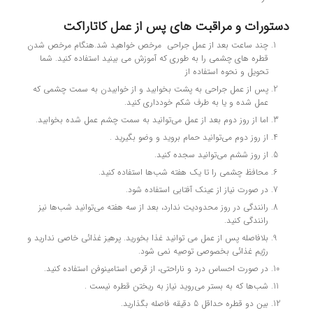
دستورات و مراقبت های پس از عمل کاتاراکت
چند ساعت بعد از عمل جراحي مرخص خواهيد شد.هنگام مرخص شدن
قطره هاي چشمي را به طوري كه آموزش مي بينيد استفاده كنيد. شما
تحویل و نحوه استفاده از
پس از عمل جراحي به پشت بخوابيد و از خوابيدن به سمت چشمي كه
عمل شده و يا به طرف شكم خودداري كنيد.
اما از روز دوم بعد از عمل می‌توانید به سمت چشم عمل شده بخوابید.
از روز دوم می‌توانید حمام بروید و وضو بگیرید .
از روز ششم می‌توانید سجده کنید.
محافظ چشمی را تا یک هفته شب‌ها استفاده کنید.
در صورت نیاز از عینک آفتابی استفاده شود.
رانندگی در روز محدودیت ندارد، بعد از سه هفته می‌توانید شب‌ها نیز
رانندگی کنید.
بلافاصله پس از عمل مي توانيد غذا بخوريد. پرهيز غذائي خاصي نداريد و
رژيم غذائي بخصوصي توصيه نمي شود.
در صورت احساس درد و ناراحتي، از قرص استامينوفن استفاده کنيد.
شب‌ها كه به بستر مي‌رويد نياز به ريختن قطره نيست .
بين دو قطره حداقل 5 دقيقه فاصله بگذاريد.