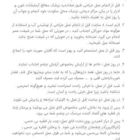
قبل از انجام عمل جراحی طبق صلاحدید پزشک معالج آزمايشات خون و
ادرار را در يکي مراکز درمانی نزديک محل سکونت خود انجام و جواب آن
را روز عمل به همراه داشته باشید .
لازم است 8 ساعت قبل از انجام عمل جراحی از نوشیدن آب و استفاده از
هرگونه مواد خوراکی اجتناب کنید ، در صورتي که عمل شما در شيفت عصر
انجام مي گيرد، صبحانه بخوريد و در صورتي که در شيفت صبح باشد
صبحانه میل نفرمایید .
روز قبل از عمل استحمام کنيد و بهتر است که آقايان صورت خود را اصلاح
کنند.
در روز عمل ، خانم ها از آرايش بخصوص آرايش چشم اجتناب نمايند.
حتما در روز عمل، همه داروهائي را که به علت ساير بيماريها مثل قند، فشار
خون،‌ناراحتي قلبي و ….. مصرف مي کرده ايد، مصرف کنيد.
شب قبل از عمل، با خيالي راحت استراحت نماييد و هيچ‌گونه استرسي
نداشته باشيد زيرا عمل خيلي راحت و آسان است.
در روز عمل دو ساعت قبل از عمل به کلينيک مراجعه و پذيرش مي شويد.
پس از ورود به بخش لباس مخصوص اتاق عمل مي پوشيد و پرستار چند
بار قطره هاي گشاد کننده مردمک در چشم شما مي ريزد.
پس از دراز کشيدن روي تخت اتاق عمل؛ چند بار قطره بي حسي
(تتراکايين)در چشمتان چکانده مي شود. با ريختن قطره بي حسي ،
‌چشمتان كاملا بي‌حس مي‌شود و شما در طول عمل احساس درد نخواهيد
كرد.