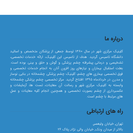
درباره ما
کلینیک مرکزی شهر در سال ۱۳۸۰ توسط جمعی از پزشکان متخصص و اساتید
دانشگاه تاسیس گردید. هدف از تاسیس این کلینیک، ارائه خدمات تخصصی،
تشخیصی و درمانی پیشرفته چشم پزشکی و گوش و حلق و بینی بوده است.
بعلت استقبال بیماران و نیازهای روز افزون آنان به انجام خدمات تخصصی و
فوق تخصصی بیماری های چشم، کلینیک چشم پزشکی چشمخانه در بنایی نوساز
و مدرن در خردادماه ۱۳۹۵ افتتاح گردید. مرکز تخصصی چشم پزشکی چشمخانه
وابسته به کلینیک مرکزی شهر و رسالت آن معاینات، تست ها، آزمایشات و
عکسبرداری از چشم بصورت تخصصی و همچنین انجام کلیه معاینات و عمل
های مرتبط با چشم است.
راه های ارتباطی
تهران٬ خیابان ولیعصر٬
بالاتر از میدان ونک٬ خیابان والی نژاد٬ پلاک ۲۶