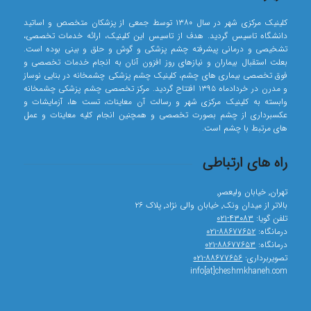
کلینیک مرکزی شهر در سال ۱۳۸۰ توسط جمعی از پزشکان متخصص و اساتید
دانشگاه تاسیس گردید. هدف از تاسیس این کلینیک، ارائه خدمات تخصصی،
تشخیصی و درمانی پیشرفته چشم پزشکی و گوش و حلق و بینی بوده است.
بعلت استقبال بیماران و نیازهای روز افزون آنان به انجام خدمات تخصصی و
فوق تخصصی بیماری های چشم، کلینیک چشم پزشکی چشمخانه در بنایی نوساز
و مدرن در خردادماه ۱۳۹۵ افتتاح گردید. مرکز تخصصی چشم پزشکی چشمخانه
وابسته به کلینیک مرکزی شهر و رسالت آن معاینات، تست ها، آزمایشات و
عکسبرداری از چشم بصورت تخصصی و همچنین انجام کلیه معاینات و عمل
های مرتبط با چشم است.
راه های ارتباطی
تهران٬ خیابان ولیعصر٬
بالاتر از میدان ونک٬ خیابان والی نژاد٬ پلاک ۲۶
تلفن گویا:
۴۳۰۸۳-۰۲۱
درمانگاه:
۸۸۶۷۷۶۵۲-۰۲۱
درمانگاه:
۸۸۶۷۷۶۵۳-۰۲۱
تصویربرداری:
۸۸۶۷۷۶۵۶-۰۲۱
info[at]cheshmkhaneh.com