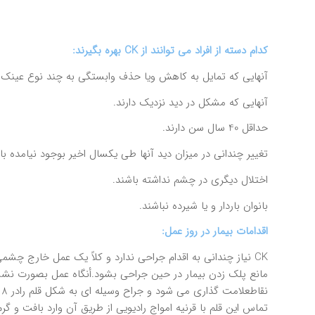
كدام دسته از افراد مي
توانند از
CK
بهره بگيرند:
آنهايي كه تمايل به كاهش ويا حذف وابستگي به چند نوع عينك دور و نزديك و يا
آنهايي كه مشكل در ديد نزديك دارند.
حداقل 40 سال سن دارند.
تغيير چنداني در ميزان ديد آنها طي يكسال اخير بوجود نيامده با
اختلال ديگري در چشم نداشته باشند.
بانوان باردار و يا شيرده نباشند.
اقدامات بيمار در روز عمل:
CK نياز چنداني به اقدام جراحي ندارد و كلاً يك عمل خارج 
مانع پلك زدن بيمار در حين جراحي بشود.أنگاه عمل بصورت نش
تماس اين قلم با قرنيه امواج راديويي از طريق آن وارد بافت و 