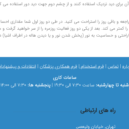
 آن براي ديد نزديك استفاده كنند و از چشم دوم جهت ديد دور استفاده مي
 مراجعه و باقي روز را استراحت مي كنيد. در طي دو روز اول شما مقداري 
ر مي كند. بعد از يكي دو روز فعاليت روزمره را از سر خواهيد گرفت و مع
حساسيت به نور (پخش شدن نور و يا ديدن هاله در اطراف اشيا) در چند روز اول بعد ا
باره
|
تماس
|
فرم استخدام
|
فرم همکاری پزشکان
|
انتقادات و پیشنهادا
ساعات کاری
شنبه تا چهارشنبه:
ساعت ۷:۳۰ الی ۱۹:۳۰ |
پنجشنبه ها:
۷:۳۰ الی ۱۴:۰۰
راه های ارتباطی
تهران٬ خیابان ولیعصر٬