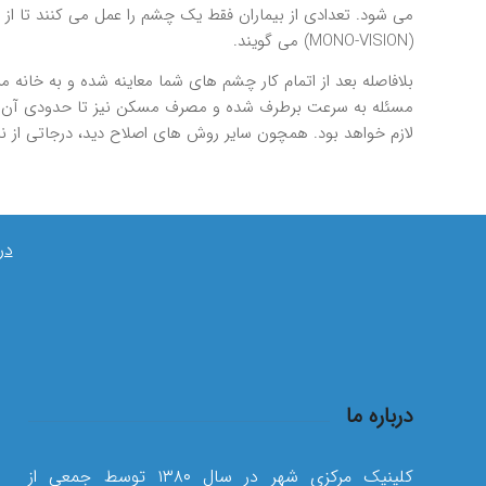
مي شود. تعدادي از بيماران فقط يك چشم را عمل مي كنند تا از
(MONO-VISION) مي گويند.
بلافاصله بعد از اتمام كار چشم هاي شما معاينه شده و به خانه
مسئله به سرعت برطرف شده و مصرف مسكن نيز تا حدودي آن را كمت
لازم خواهد بود. همچون ساير روش هاي اصلاح ديد، درجاتي از ناراحتي و 
در
درباره ما
کلینیک مرکزی شهر در سال ۱۳۸۰ توسط جمعی از