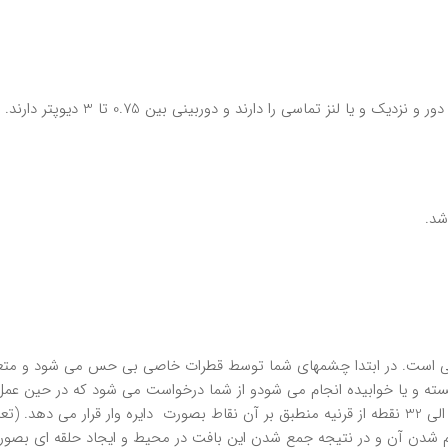
 لنز تماسي را دارند و دوربيني بين 0.75 تا 3 ديوپتر دارند.
شد.
چشمي است. در ابتدا چشم­هاي شما توسط قطرات خاصي بي حس مي شود و متعاقب
سته و يا خوابيده انجام مي شودو از شما درخواست مي شود كه در حين عم
نقاطعلامت گذاري مي شود و جراح وسيله اي به شكل قلم رادر 8 الي 32 نقطه از قرنيه منطبق بر آن نقاط 
گرم شدن آن و در نتيجه جمع شدن اين بافت در محيط و ايجاد حلقه اي بصورت 