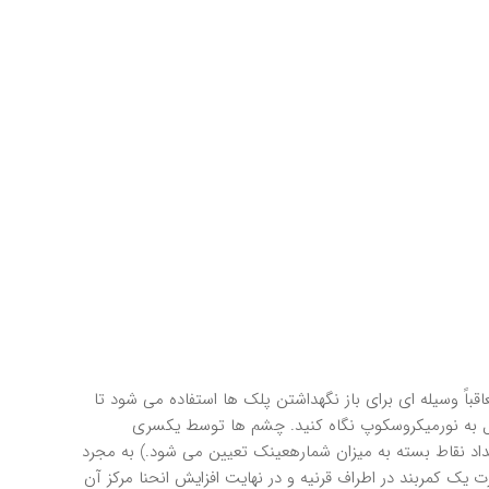
اً وسيله اي براي باز نگهداشتن پلك ها استفاده مي شود تا
ل به نورميكروسكوپ نگاه كنيد. چشم ها توسط يكسري
بصورت دايره وار قرار مي دهد. (تعداد نقاط بسته به ميزان شمارهعينك تعيين مي شود.) به مجرد
يك كمربند در اطراف قرنيه و در نهايت افزايش انحنا مركز آن