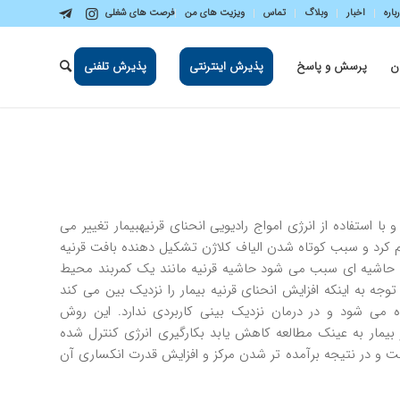
باره
اخبار
وبلاگ
تماس
ویزیت های من
فرصت های شغلی
ن
پرسش و پاسخ
پذیرش اینترنتی
پذیرش تلفنی
 استفاده از انرژي امواج راديويي انحناي قرنيهبيمار تغيير مي
 گرم كرد و سبب كوتاه شدن الياف كلاژن تشكيل دهنده بافت قرنيه
حاشيه اي سبب مي شود حاشيه قرنيه مانند يك كمربند محيط
 توجه به اينكه افزايش انحناي قرنيه بيمار را نزديك بين مي كند
ده مي شود و در درمان نزديك بيني كاربردي ندارد. اين روش
بيمار به عينك مطالعه كاهش يابد بكارگيري انرژي كنترل شده
افت و در نتيجه برآمده تر شدن مركز و افزايش قدرت انكساري آن