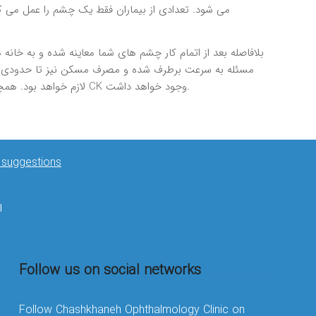
مي شود. تعدادي از بيماران فقط يك چشم را عمل مي كن
بلافاصله بعد از اتمام كار چشم هاي شما معاينه شده و به خا
مسئله به سرعت برطرف شده و مصرف مسكن نيز تا حدودي آن را
لازم خواهد بود. همچون ساير روش هاي اصلاح ديد، درجاتي از ناراحتي و حساسيت به نور (پخش شدن نور و يا ديدن هاله در اطراف اشيا) در چند روز اول بعد از CK وجود خواهد داشت.
& suggestions
۳۰
Follow us on social networks
Follow Chashkhaneh Ophthalmology Clinic on