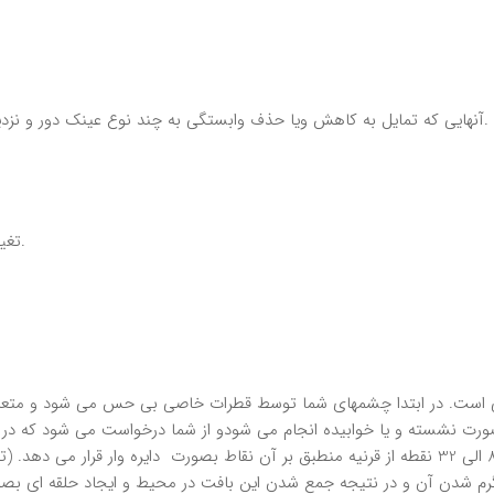
آنهايي كه تمايل به كاهش ويا حذف وابستگي به چند نوع عينك دور و نزديك و يا لنز تماسي را دارند و دوربيني بين 0.75 تا 3 ديوپتر دارند.
تغيير چنداني در ميزان ديد آنها طي يكسال اخير بوجود نيامده باشد.
بصورت نشسته و يا خوابيده انجام مي شودو از شما درخواست مي شود كه د
نقاطعلامت گذاري مي شود و جراح وسيله اي به شكل قلم رادر 8 الي 32 نقطه از قرنيه منطبق بر آن نقا
و گرم شدن آن و در نتيجه جمع شدن اين بافت در محيط و ايجاد حلقه اي بصور