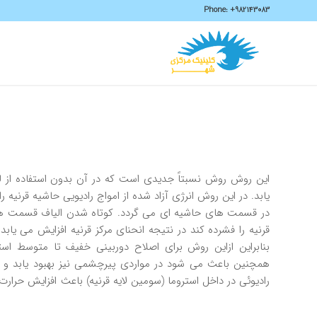
Phone:
+982143083
اين روش روش نسبتاً جديدي است كه در آن بدون استفاده از ليزر 
يابد. در اين روش انرژي آزاد شده از امواج راديويي حاشيه قرنيه
در قسمت هاي حاشيه اي مي گردد. كوتاه شدن الياف قسمت ها
قرنيه را فشرده كند در نتيجه انحناي مركز قرنيه افزايش مي يابد.
بنابراين ازاين روش براي اصلاح دوربيني خفيف تا متوسط است
همچنين باعث مي شود در مواردي پيرچشمي نيز بهبود يابد و ني
راديوئي در داخل استروما (سومين لايه قرنيه) باعث افزايش حرار