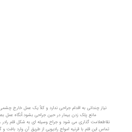
مانع پلك زدن بيمار در حين جراحي بشود.أنگاه عمل 
تماس اين قلم با قرنيه امواج راديويي از طريق آن وارد بافت 