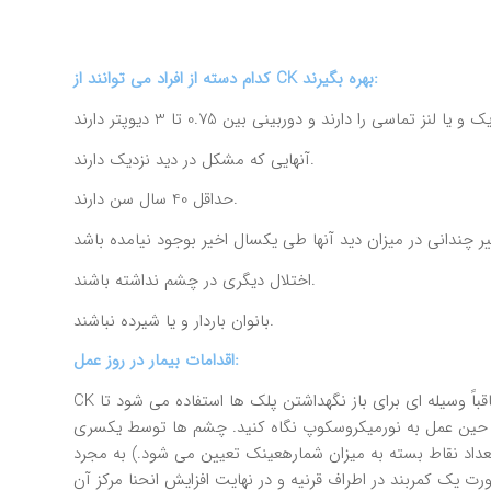
بهره بگيرند:
CK
توانند از
كدام دسته از افراد مي
آنهايي كه مشكل در ديد نزديك دارند.
حداقل 40 سال سن دارند.
اختلال ديگري در چشم نداشته باشند.
بانوان باردار و يا شيرده نباشند.
اقدامات بيمار در روز عمل:
CK نياز چنداني به اقدام جراحي ندارد و كلاً يك عمل خارج چشمي است. در ابتدا چشم­هاي شما توسط قطرات خاصي بي حس مي شود و متعاقباً وسيله اي براي باز نگهداشتن پلك ها استفاده مي شود تا
ر حين عمل به نورميكروسكوپ نگاه كنيد. چشم ها توسط يكسري
ط بصورت دايره وار قرار مي دهد. (تعداد نقاط بسته به ميزان شمارهعينك تعيين مي شود.) به مجرد
ت يك كمربند در اطراف قرنيه و در نهايت افزايش انحنا مركز آن