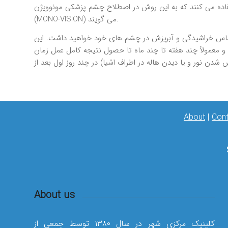
تفاده مي كنند كه به اين روش در اصطلاح چشم پزشكي مونوويژن
(MONO-VISION) مي گويند.
ي احساس خراشيدگي و آبريزش در چشم هاي خود خواهيد داشت. اين
و معمولاً چند هفته تا چند ماه تا حصول نتيجه كامل عمل زمان
About
|
Cont
About us
کلینیک مرکزی شهر در سال ۱۳۸۰ توسط جمعی از