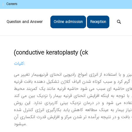
Careers
Question and Answer
Online admission
Reception
(conductive keratoplasty (ck
کلیات:
و با استفاده از انرژي امواج راديويي انحناي قرنيهبيمار تغيير مي
 را گرم كرد و سبب كوتاه شدن الياف كلاژن تشكيل دهنده بافت قرنيه
ي حاشيه اي سبب مي شود حاشيه قرنيه مانند يك كمربند محيط
 با توجه به اينكه افزايش انحناي قرنيه بيمار را نزديك بين مي كند
فاده مي شود و در درمان نزديك بيني كاربردي ندارد. اين روش
از بيمار به عينك مطالعه كاهش يابد بكارگيري انرژي كنترل شده
ت بافت و در نتيجه برآمده تر شدن مركز و افزايش قدرت انكساري آن
مي­شود.