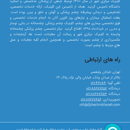
کلینیک مرکزی شهر در سال ۱۳۸۰ توسط جمعی از پزشکان متخصص و اساتید
دانشگاه تاسیس گردید. هدف از تاسیس این کلینیک، ارائه خدمات تخصصی،
تشخیصی و درمانی پیشرفته چشم پزشکی و گوش و حلق و بینی بوده است.
بعلت استقبال بیماران و نیازهای روز افزون آنان به انجام خدمات تخصصی و
فوق تخصصی بیماری های چشم، کلینیک چشم پزشکی چشمخانه در بنایی نوساز
و مدرن در خردادماه ۱۳۹۵ افتتاح گردید. مرکز تخصصی چشم پزشکی چشمخانه
وابسته به کلینیک مرکزی شهر و رسالت آن معاینات، تست ها، آزمایشات و
عکسبرداری از چشم بصورت تخصصی و همچنین انجام کلیه معاینات و عمل
های مرتبط با چشم است.
راه های ارتباطی
تهران٬ خیابان ولیعصر٬
بالاتر از میدان ونک٬ خیابان والی نژاد٬ پلاک ۲۶
تلفن گویا:
۴۳۰۸۳-۰۲۱
درمانگاه:
۸۸۶۷۷۶۵۲-۰۲۱
درمانگاه:
۸۸۶۷۷۶۵۳-۰۲۱
تصویربرداری:
۸۸۶۷۷۶۵۶-۰۲۱
info[at]cheshmkhaneh.com
© کپی رایت - کلیه حقوق مادی و معنوی این سایت متعلق به شرکت چشمخانه است.