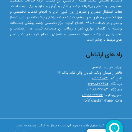
دانشگاه تاسیس گردید. هدف از تاسیس این کلینیک، ارائه خدمات تخصصی،
تشخیصی و درمانی پیشرفته چشم پزشکی و گوش و حلق و بینی بوده است.
بعلت استقبال بیماران و نیازهای روز افزون آنان به انجام خدمات تخصصی و
فوق تخصصی بیماری های چشم، کلینیک چشم پزشکی چشمخانه در بنایی نوساز
و مدرن در خردادماه ۱۳۹۵ افتتاح گردید. مرکز تخصصی چشم پزشکی چشمخانه
وابسته به کلینیک مرکزی شهر و رسالت آن معاینات، تست ها، آزمایشات و
عکسبرداری از چشم بصورت تخصصی و همچنین انجام کلیه معاینات و عمل
های مرتبط با چشم است.
راه های ارتباطی
تهران٬ خیابان ولیعصر٬
بالاتر از میدان ونک٬ خیابان والی نژاد٬ پلاک ۲۶
تلفن گویا:
۴۳۰۸۳-۰۲۱
درمانگاه:
۸۸۶۷۷۶۵۲-۰۲۱
درمانگاه:
۸۸۶۷۷۶۵۳-۰۲۱
تصویربرداری:
۸۸۶۷۷۶۵۶-۰۲۱
info[at]cheshmkhaneh.com
© کپی رایت - کلیه حقوق مادی و معنوی این سایت متعلق به شرکت چشمخانه است.