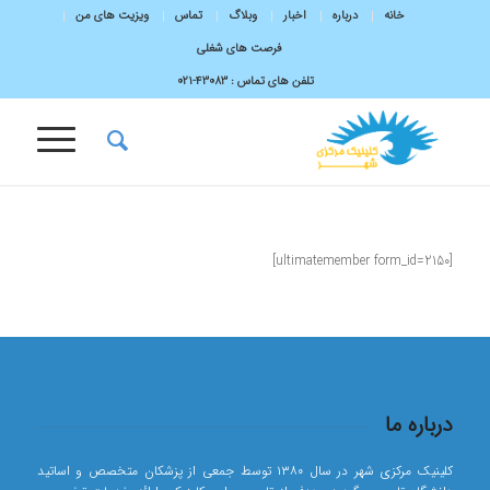
خانه
درباره
اخبار
وبلاگ
تماس
ویزیت های من
فرصت های شغلی
تلفن های تماس :
43083-۰۲۱
[ultimatemember form_id=2150]
درباره ما
کلینیک مرکزی شهر در سال ۱۳۸۰ توسط جمعی از پزشکان متخصص و اساتید