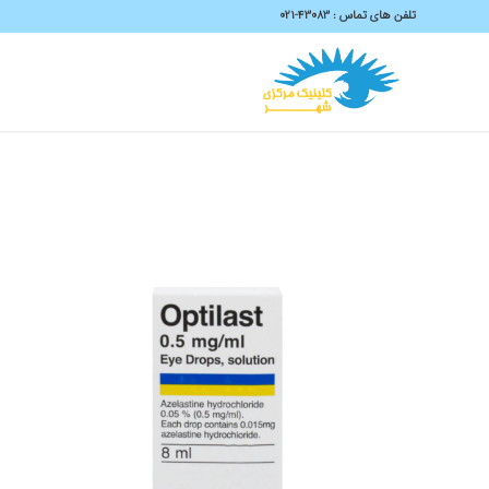
تلفن های تماس :
43083-۰۲۱