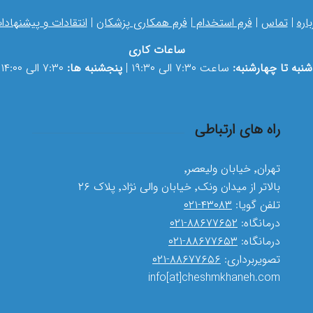
باره
|
تماس
|
فرم استخدام
|
فرم همکاری پزشکان
|
انتقادات و پیشنهادا
ساعات کاری
شنبه تا چهارشنبه:
ساعت ۷:۳۰ الی ۱۹:۳۰ |
پنجشنبه ها:
۷:۳۰ الی ۱۴:۰۰
راه های ارتباطی
تهران٬ خیابان ولیعصر٬
بالاتر از میدان ونک٬ خیابان والی نژاد٬ پلاک ۲۶
تلفن گویا:
۴۳۰۸۳-۰۲۱
درمانگاه:
۸۸۶۷۷۶۵۲-۰۲۱
درمانگاه:
۸۸۶۷۷۶۵۳-۰۲۱
تصویربرداری:
۸۸۶۷۷۶۵۶-۰۲۱
info[at]cheshmkhaneh.com