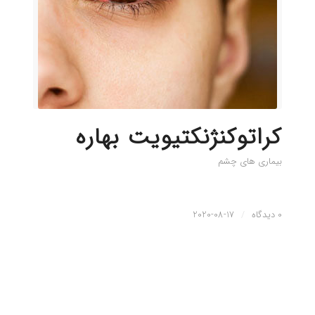
کراتوکنژنکتیویت بهاره
بیماری های چشم
0 دیدگاه
/
2020-08-17