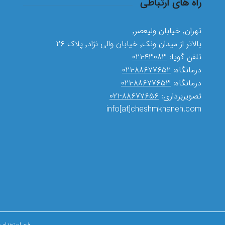
راه های ارتباطی
تهران٬ خیابان ولیعصر٬
بالاتر از میدان ونک٬ خیابان والی نژاد٬ پلاک ۲۶
تلفن گویا:
۴۳۰۸۳-۰۲۱
درمانگاه:
۸۸۶۷۷۶۵۲-۰۲۱
درمانگاه:
۸۸۶۷۷۶۵۳-۰۲۱
تصویربرداری:
۸۸۶۷۷۶۵۶-۰۲۱
info[at]cheshmkhaneh.com
فرم استخدام پ