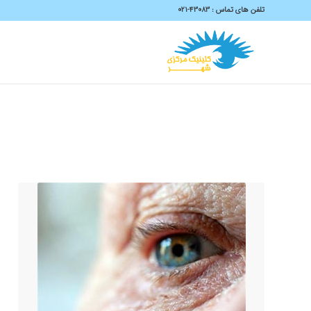
تلفن های تماس :
43083-۰۲۱