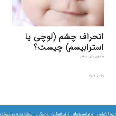
انحراف چشم (لوچی یا
استرابیسم) چیست؟
بیماری های چشم
2018-04-21
باره
|
تماس
|
فرم استخدام
|
فرم همکاری پزشکان
|
انتقادات و پیشنهادا