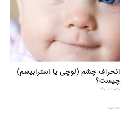
انحراف چشم (لوچی یا استرابیسم)
چیست؟
بیماری های چشم
2018-04-21