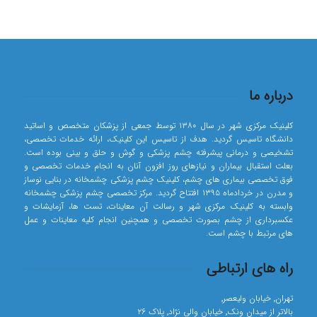
درباره ما
کلینیک مرکزی شهر در سال ۱۳۸۰ توسط جمعی از پزشکان متخصص و اساتید
دانشگاه تاسیس گردید. هدف از تاسیس این کلینیک، ارائه خدمات تخصصی،
تشخیصی و درمانی پیشرفته چشم پزشکی و گوش و حلق و بینی بوده است.
بعلت استقبال بیماران و نیازهای روز افزون آنان به انجام خدمات تخصصی و
فوق تخصصی بیماری های چشم، کلینیک چشم پزشکی چشمخانه در بنایی نوساز
و مدرن در خردادماه ۱۳۹۵ افتتاح گردید. مرکز تخصصی چشم پزشکی چشمخانه
وابسته به کلینیک مرکزی شهر و رسالت آن معاینات، تست ها، آزمایشات و
عکسبرداری از چشم بصورت تخصصی و همچنین انجام کلیه معاینات و عمل
های مرتبط با چشم است.
راه های ارتباطی
تهران٬ خیابان ولیعصر٬
بالاتر از میدان ونک٬ خیابان والی نژاد٬ پلاک ۲۶