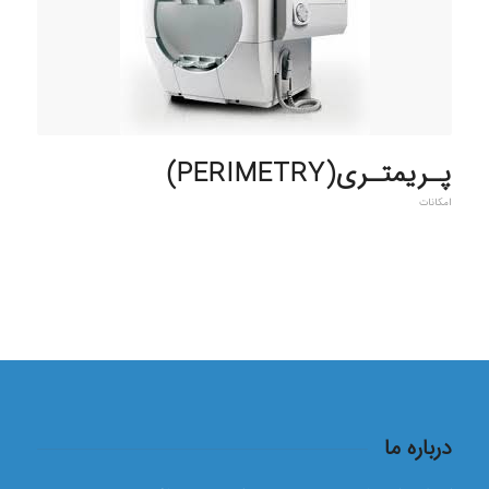
پـریمتـری(PERIMETRY)
امکانات
درباره ما