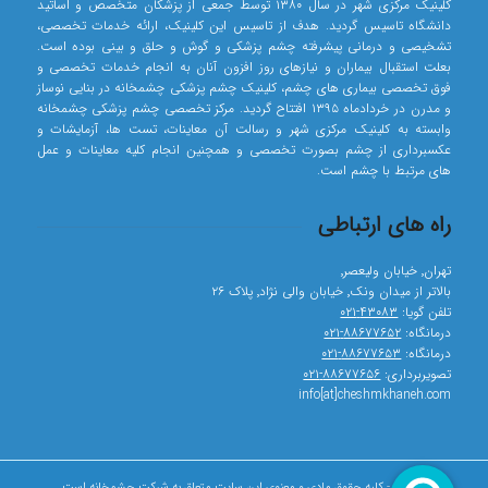
کلینیک مرکزی شهر در سال ۱۳۸۰ توسط جمعی از پزشکان متخصص و اساتید
دانشگاه تاسیس گردید. هدف از تاسیس این کلینیک، ارائه خدمات تخصصی،
تشخیصی و درمانی پیشرفته چشم پزشکی و گوش و حلق و بینی بوده است.
بعلت استقبال بیماران و نیازهای روز افزون آنان به انجام خدمات تخصصی و
فوق تخصصی بیماری های چشم، کلینیک چشم پزشکی چشمخانه در بنایی نوساز
و مدرن در خردادماه ۱۳۹۵ افتتاح گردید. مرکز تخصصی چشم پزشکی چشمخانه
وابسته به کلینیک مرکزی شهر و رسالت آن معاینات، تست ها، آزمایشات و
عکسبرداری از چشم بصورت تخصصی و همچنین انجام کلیه معاینات و عمل
های مرتبط با چشم است.
راه های ارتباطی
تهران٬ خیابان ولیعصر٬
بالاتر از میدان ونک٬ خیابان والی نژاد٬ پلاک ۲۶
تلفن گویا:
۴۳۰۸۳-۰۲۱
درمانگاه:
۸۸۶۷۷۶۵۲-۰۲۱
درمانگاه:
۸۸۶۷۷۶۵۳-۰۲۱
تصویربرداری:
۸۸۶۷۷۶۵۶-۰۲۱
info[at]cheshmkhaneh.com
© کپی رایت - کلیه حقوق مادی و معنوی این سایت متعلق به شرکت چشمخانه است.