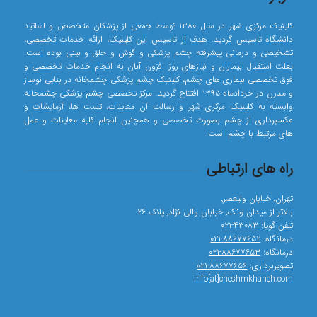
کلینیک مرکزی شهر در سال ۱۳۸۰ توسط جمعی از پزشکان متخصص و اساتید
دانشگاه تاسیس گردید. هدف از تاسیس این کلینیک، ارائه خدمات تخصصی،
تشخیصی و درمانی پیشرفته چشم پزشکی و گوش و حلق و بینی بوده است.
بعلت استقبال بیماران و نیازهای روز افزون آنان به انجام خدمات تخصصی و
فوق تخصصی بیماری های چشم، کلینیک چشم پزشکی چشمخانه در بنایی نوساز
و مدرن در خردادماه ۱۳۹۵ افتتاح گردید. مرکز تخصصی چشم پزشکی چشمخانه
وابسته به کلینیک مرکزی شهر و رسالت آن معاینات، تست ها، آزمایشات و
عکسبرداری از چشم بصورت تخصصی و همچنین انجام کلیه معاینات و عمل
های مرتبط با چشم است.
راه های ارتباطی
تهران٬ خیابان ولیعصر٬
بالاتر از میدان ونک٬ خیابان والی نژاد٬ پلاک ۲۶
تلفن گویا:
۴۳۰۸۳-۰۲۱
درمانگاه:
۸۸۶۷۷۶۵۲-۰۲۱
درمانگاه:
۸۸۶۷۷۶۵۳-۰۲۱
تصویربرداری:
۸۸۶۷۷۶۵۶-۰۲۱
info[at]cheshmkhaneh.com