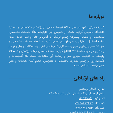
درباره ما
کلینیک مرکزی شهر در سال ۱۳۸۰ توسط جمعی از پزشکان متخصص و اساتید
دانشگاه تاسیس گردید. هدف از تاسیس این کلینیک، ارائه خدمات تخصصی،
تشخیصی و درمانی پیشرفته چشم پزشکی و گوش و حلق و بینی بوده است.
بعلت استقبال بیماران و نیازهای روز افزون آنان به انجام خدمات تخصصی و
فوق تخصصی بیماری های چشم، کلینیک چشم پزشکی چشمخانه در بنایی نوساز
و مدرن در خردادماه ۱۳۹۵ افتتاح گردید. مرکز تخصصی چشم پزشکی چشمخانه
وابسته به کلینیک مرکزی شهر و رسالت آن معاینات، تست ها، آزمایشات و
عکسبرداری از چشم بصورت تخصصی و همچنین انجام کلیه معاینات و عمل
های مرتبط با چشم است.
راه های ارتباطی
تهران٬ خیابان ولیعصر٬
بالاتر از میدان ونک٬ خیابان والی نژاد٬ پلاک ۲۶
تلفن گویا:
۴۳۰۸۳-۰۲۱
درمانگاه:
۸۸۶۷۷۶۵۲-۰۲۱
درمانگاه:
۸۸۶۷۷۶۵۳-۰۲۱
تصویربرداری:
۸۸۶۷۷۶۵۶-۰۲۱