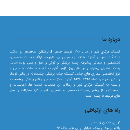
درباره ما
کلینیک مرکزی شهر در سال ۱۳۸۰ توسط جمعی از پزشکان متخصص و اساتید
دانشگاه تاسیس گردید. هدف از تاسیس این کلینیک، ارائه خدمات تخصصی،
تشخیصی و درمانی پیشرفته چشم پزشکی و گوش و حلق و بینی بوده است.
بعلت استقبال بیماران و نیازهای روز افزون آنان به انجام خدمات تخصصی و
فوق تخصصی بیماری های چشم، کلینیک چشم پزشکی چشمخانه در بنایی نوساز
و مدرن در خردادماه ۱۳۹۵ افتتاح گردید. مرکز تخصصی چشم پزشکی چشمخانه
وابسته به کلینیک مرکزی شهر و رسالت آن معاینات، تست ها، آزمایشات و
عکسبرداری از چشم بصورت تخصصی و همچنین انجام کلیه معاینات و عمل
های مرتبط با چشم است.
راه های ارتباطی
تهران٬ خیابان ولیعصر٬
بالاتر از میدان ونک٬ خیابان والی نژاد٬ پلاک ۲۶