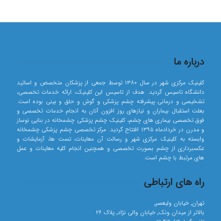
درباره ما
کلینیک مرکزی شهر در سال ۱۳۸۰ توسط جمعی از پزشکان متخصص و اساتید
دانشگاه تاسیس گردید. هدف از تاسیس این کلینیک، ارائه خدمات تخصصی،
تشخیصی و درمانی پیشرفته چشم پزشکی و گوش و حلق و بینی بوده است.
بعلت استقبال بیماران و نیازهای روز افزون آنان به انجام خدمات تخصصی و
فوق تخصصی بیماری های چشم، کلینیک چشم پزشکی چشمخانه در بنایی نوساز
و مدرن در خردادماه ۱۳۹۵ افتتاح گردید. مرکز تخصصی چشم پزشکی چشمخانه
وابسته به کلینیک مرکزی شهر و رسالت آن معاینات، تست ها، آزمایشات و
عکسبرداری از چشم بصورت تخصصی و همچنین انجام کلیه معاینات و عمل
های مرتبط با چشم است.
راه های ارتباطی
تهران٬ خیابان ولیعصر٬
بالاتر از میدان ونک٬ خیابان والی نژاد٬ پلاک ۲۶