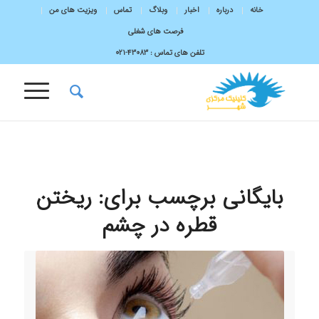
خانه
درباره
اخبار
وبلاگ
تماس
ویزیت های من
فرصت های شغلی
تلفن های تماس :
43083-۰۲۱
بایگانی برچسب برای:
ریختن
قطره در چشم