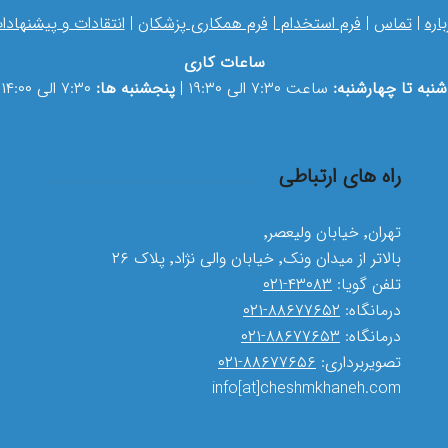
باره
|
تماس
|
فرم استخدام
|
فرم همکاری پزشکان
|
انتقادات و پیشنهادا
ساعات کاری
شنبه تا چهارشنبه:
ساعت ۷:۳۰ الی ۱۹:۳۰ |
پنجشنبه ها:
۷:۳۰ الی ۱۴:۰۰
راه های ارتباطی
تهران٬ خیابان ولیعصر٬
بالاتر از میدان ونک٬ خیابان والی نژاد٬ پلاک ۲۶
تلفن گویا:
۴۳۰۸۳-۰۲۱
درمانگاه:
۸۸۶۷۷۶۵۲-۰۲۱
درمانگاه:
۸۸۶۷۷۶۵۳-۰۲۱
تصویربرداری:
۸۸۶۷۷۶۵۶-۰۲۱
info[at]cheshmkhaneh.com