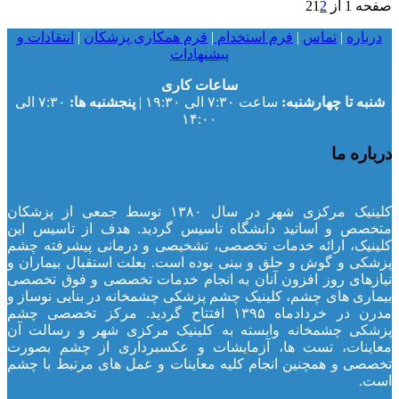
صفحه 1 از 2
2
1
درباره
|
تماس
|
فرم استخدام
|
فرم همکاری پزشکان
|
انتقادات و
پیشنهادات
ساعات کاری
شنبه تا چهارشنبه:
ساعت ۷:۳۰ الی ۱۹:۳۰ |
پنجشنبه ها:
۷:۳۰ الی
۱۴:۰۰
درباره ما
کلینیک مرکزی شهر در سال ۱۳۸۰ توسط جمعی از پزشکان
متخصص و اساتید دانشگاه تاسیس گردید. هدف از تاسیس این
کلینیک، ارائه خدمات تخصصی، تشخیصی و درمانی پیشرفته چشم
پزشکی و گوش و حلق و بینی بوده است. بعلت استقبال بیماران و
نیازهای روز افزون آنان به انجام خدمات تخصصی و فوق تخصصی
بیماری های چشم، کلینیک چشم پزشکی چشمخانه در بنایی نوساز و
مدرن در خردادماه ۱۳۹۵ افتتاح گردید. مرکز تخصصی چشم
پزشکی چشمخانه وابسته به کلینیک مرکزی شهر و رسالت آن
معاینات، تست ها، آزمایشات و عکسبرداری از چشم بصورت
تخصصی و همچنین انجام کلیه معاینات و عمل های مرتبط با چشم
است.