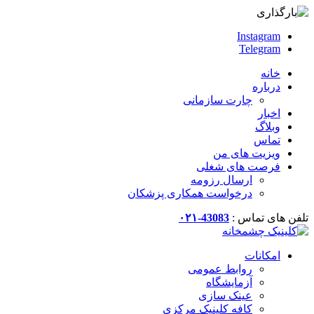
Instagram
Telegram
خانه
درباره
چارت سازمانی
اخبار
وبلاگ
تماس
ویزیت های من
فرصت های شغلی
ارسال رزومه
درخواست همکاری پزشکان
تلفن های تماس :
43083-۰۲۱
امکانات
روابط عمومی
آزمایشگاه
عینک سازی
کافه کلینیک مرکزی