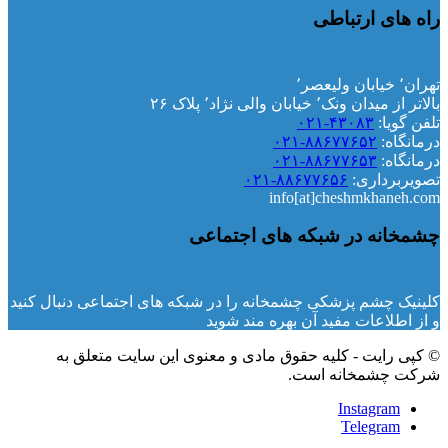
راه های ارتباطی
تهران٬ خیابان ولیعصر٬
بالاتر از میدان ونک٬ خیابان والی نژاد٬ پلاک ۲۶
تلفن گویا:
۴۳۰۸۳-۰۲۱
درمانگاه:
۸۸۶۷۷۶۵۲-۰۲۱
درمانگاه:
۸۸۶۷۷۶۵۳-۰۲۱
تصویربرداری:
۸۸۶۷۷۶۵۶-۰۲۱
info[at]cheshmkhaneh.com
چشمخانه در شبکه های اجتماعی
کلینیک چشم پزشکی چشمخانه را در شبکه های اجتماعی دنبال کنید
و از اطلاعات مفید آن بهره مند شوید
© کپی رایت - کلیه حقوق مادی و معنوی این سایت متعلق به
شرکت چشمخانه است.
Instagram
Telegram