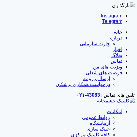
Instagram
Telegram
خانه
درباره
چارت سازمانی
اخبار
وبلاگ
تماس
ویزیت های من
فرصت های شغلی
ارسال رزومه
درخواست همکاری پزشکان
تلفن های تماس :
43083-۰۲۱
امکانات
روابط عمومی
آزمایشگاه
عینک سازی
کافه کلینیک مرکزی