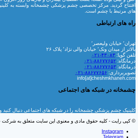
افتتاح گردید. مرکز تخصصی چشم پزشکی چشمخانه وابسته به کلین
های مرتبط با چشم است.
راه های ارتباطی
تهران٬ خیابان ولیعصر٬
بالاتر از میدان ونک٬ خیابان والی نژاد٬ پلاک ۲۶
تلفن گویا:
۴۳۰۸۳-۰۲۱
درمانگاه:
۸۸۶۷۷۶۵۲-۰۲۱
درمانگاه:
۸۸۶۷۷۶۵۳-۰۲۱
تصویربرداری:
۸۸۶۷۷۶۵۶-۰۲۱
info[at]cheshmkhaneh.com
چشمخانه در شبکه های اجتماعی
کلینیک چشم پزشکی چشمخانه را در شبکه های اجتماعی دنبال کنید و ا
© کپی رایت - کلیه حقوق مادی و معنوی این سایت متعلق به شرکت
Instagram
Telegram