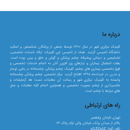
درباره ما
کلینیک مرکزی شهر در سال ۱۳۸۰ توسط جمعی از پزشکان متخصص و اساتید
دانشگاه تاسیس گردید. هدف از تاسیس این کلینیک، ارائه خدمات تخصصی،
تشخیصی و درمانی پیشرفته چشم پزشکی و گوش و حلق و بینی بوده است.
بعلت استقبال بیماران و نیازهای روز افزون آنان به انجام خدمات تخصصی و
فوق تخصصی بیماری های چشم، کلینیک چشم پزشکی چشمخانه در بنایی نوساز
و مدرن در خردادماه ۱۳۹۵ افتتاح گردید. مرکز تخصصی چشم پزشکی چشمخانه
وابسته به کلینیک مرکزی شهر و رسالت آن معاینات، تست ها، آزمایشات و
عکسبرداری از چشم بصورت تخصصی و همچنین انجام کلیه معاینات و عمل
های مرتبط با چشم است.
راه های ارتباطی
تهران٬ خیابان ولیعصر٬
بالاتر از میدان ونک٬ خیابان والی نژاد٬ پلاک ۲۶
تلفن گویا:
۴۳۰۸۳-۰۲۱