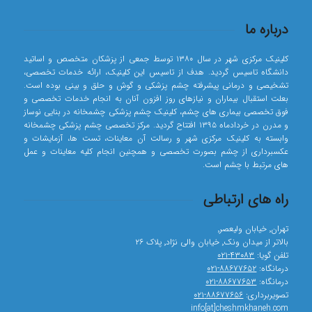
درباره ما
کلینیک مرکزی شهر در سال ۱۳۸۰ توسط جمعی از پزشکان متخصص و اساتید
دانشگاه تاسیس گردید. هدف از تاسیس این کلینیک، ارائه خدمات تخصصی،
تشخیصی و درمانی پیشرفته چشم پزشکی و گوش و حلق و بینی بوده است.
بعلت استقبال بیماران و نیازهای روز افزون آنان به انجام خدمات تخصصی و
فوق تخصصی بیماری های چشم، کلینیک چشم پزشکی چشمخانه در بنایی نوساز
و مدرن در خردادماه ۱۳۹۵ افتتاح گردید. مرکز تخصصی چشم پزشکی چشمخانه
وابسته به کلینیک مرکزی شهر و رسالت آن معاینات، تست ها، آزمایشات و
عکسبرداری از چشم بصورت تخصصی و همچنین انجام کلیه معاینات و عمل
های مرتبط با چشم است.
راه های ارتباطی
تهران٬ خیابان ولیعصر٬
بالاتر از میدان ونک٬ خیابان والی نژاد٬ پلاک ۲۶
تلفن گویا:
۴۳۰۸۳-۰۲۱
درمانگاه:
۸۸۶۷۷۶۵۲-۰۲۱
درمانگاه:
۸۸۶۷۷۶۵۳-۰۲۱
تصویربرداری:
۸۸۶۷۷۶۵۶-۰۲۱
info[at]cheshmkhaneh.com