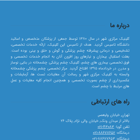
درباره ما
کلینیک مرکزی شهر در سال ۱۳۸۰ توسط جمعی از پزشکان متخصص و اساتید
دانشگاه تاسیس گردید. هدف از تاسیس این کلینیک، ارائه خدمات تخصصی،
تشخیصی و درمانی پیشرفته چشم پزشکی و گوش و حلق و بینی بوده است.
بعلت استقبال بیماران و نیازهای روز افزون آنان به انجام خدمات تخصصی و
فوق تخصصی بیماری های چشم، کلینیک چشم پزشکی چشمخانه در بنایی نوساز
و مدرن در خردادماه ۱۳۹۵ افتتاح گردید. مرکز تخصصی چشم پزشکی چشمخانه
وابسته به کلینیک مرکزی شهر و رسالت آن معاینات، تست ها، آزمایشات و
عکسبرداری از چشم بصورت تخصصی و همچنین انجام کلیه معاینات و عمل
های مرتبط با چشم است.
راه های ارتباطی
تهران٬ خیابان ولیعصر٬
بالاتر از میدان ونک٬ خیابان والی نژاد٬ پلاک ۲۶
تلفن گویا:
۴۳۰۸۳-۰۲۱
درمانگاه:
۸۸۶۷۷۶۵۲-۰۲۱
درمانگاه:
۸۸۶۷۷۶۵۳-۰۲۱