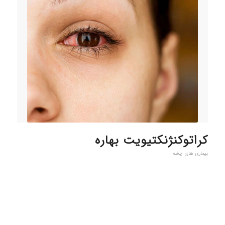
کراتوکنژنکتیویت بهاره
بیماری های چشم