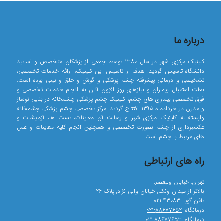
درباره ما
کلینیک مرکزی شهر در سال ۱۳۸۰ توسط جمعی از پزشکان متخصص و اساتید
دانشگاه تاسیس گردید. هدف از تاسیس این کلینیک، ارائه خدمات تخصصی،
تشخیصی و درمانی پیشرفته چشم پزشکی و گوش و حلق و بینی بوده است.
بعلت استقبال بیماران و نیازهای روز افزون آنان به انجام خدمات تخصصی و
فوق تخصصی بیماری های چشم، کلینیک چشم پزشکی چشمخانه در بنایی نوساز
و مدرن در خردادماه ۱۳۹۵ افتتاح گردید. مرکز تخصصی چشم پزشکی چشمخانه
وابسته به کلینیک مرکزی شهر و رسالت آن معاینات، تست ها، آزمایشات و
عکسبرداری از چشم بصورت تخصصی و همچنین انجام کلیه معاینات و عمل
های مرتبط با چشم است.
راه های ارتباطی
تهران٬ خیابان ولیعصر٬
بالاتر از میدان ونک٬ خیابان والی نژاد٬ پلاک ۲۶
تلفن گویا:
۴۳۰۸۳-۰۲۱
درمانگاه:
۸۸۶۷۷۶۵۲-۰۲۱
درمانگاه:
۸۸۶۷۷۶۵۳-۰۲۱