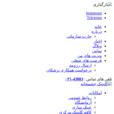
Instagram
Telegram
خانه
درباره
چارت سازمانی
اخبار
وبلاگ
تماس
ویزیت های من
فرصت های شغلی
ارسال رزومه
درخواست همکاری پزشکان
تلفن های تماس :
43083-۰۲۱
امکانات
روابط عمومی
آزمایشگاه
عینک سازی
کافه کلینیک مرکزی