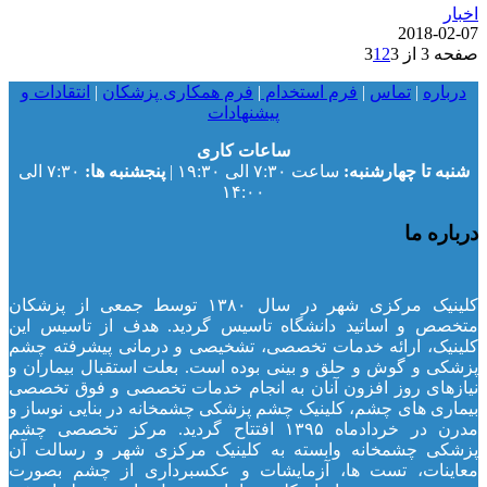
اخبار
2018-02-07
صفحه 3 از 3
3
2
1
درباره
|
تماس
|
فرم استخدام
|
فرم همکاری پزشکان
|
انتقادات و
پیشنهادات
ساعات کاری
شنبه تا چهارشنبه:
ساعت ۷:۳۰ الی ۱۹:۳۰ |
پنجشنبه ها:
۷:۳۰ الی
۱۴:۰۰
درباره ما
کلینیک مرکزی شهر در سال ۱۳۸۰ توسط جمعی از پزشکان
متخصص و اساتید دانشگاه تاسیس گردید. هدف از تاسیس این
کلینیک، ارائه خدمات تخصصی، تشخیصی و درمانی پیشرفته چشم
پزشکی و گوش و حلق و بینی بوده است. بعلت استقبال بیماران و
نیازهای روز افزون آنان به انجام خدمات تخصصی و فوق تخصصی
بیماری های چشم، کلینیک چشم پزشکی چشمخانه در بنایی نوساز و
مدرن در خردادماه ۱۳۹۵ افتتاح گردید. مرکز تخصصی چشم
پزشکی چشمخانه وابسته به کلینیک مرکزی شهر و رسالت آن
معاینات، تست ها، آزمایشات و عکسبرداری از چشم بصورت