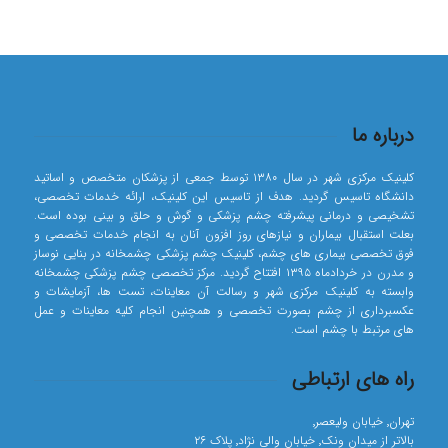
درباره ما
کلینیک مرکزی شهر در سال ۱۳۸۰ توسط جمعی از پزشکان متخصص و اساتید
دانشگاه تاسیس گردید. هدف از تاسیس این کلینیک، ارائه خدمات تخصصی،
تشخیصی و درمانی پیشرفته چشم پزشکی و گوش و حلق و بینی بوده است.
بعلت استقبال بیماران و نیازهای روز افزون آنان به انجام خدمات تخصصی و
فوق تخصصی بیماری های چشم، کلینیک چشم پزشکی چشمخانه در بنایی نوساز
و مدرن در خردادماه ۱۳۹۵ افتتاح گردید. مرکز تخصصی چشم پزشکی چشمخانه
وابسته به کلینیک مرکزی شهر و رسالت آن معاینات، تست ها، آزمایشات و
عکسبرداری از چشم بصورت تخصصی و همچنین انجام کلیه معاینات و عمل
های مرتبط با چشم است.
راه های ارتباطی
تهران٬ خیابان ولیعصر٬
بالاتر از میدان ونک٬ خیابان والی نژاد٬ پلاک ۲۶