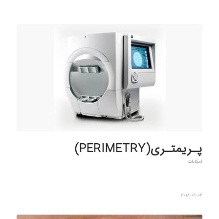
پـریمتـری(PERIMETRY)
امکانات
2018-09-04