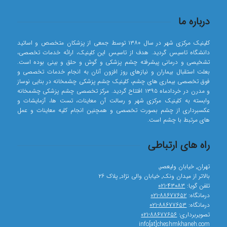
درباره ما
کلینیک مرکزی شهر در سال ۱۳۸۰ توسط جمعی از پزشکان متخصص و اساتید
دانشگاه تاسیس گردید. هدف از تاسیس این کلینیک، ارائه خدمات تخصصی،
تشخیصی و درمانی پیشرفته چشم پزشکی و گوش و حلق و بینی بوده است.
بعلت استقبال بیماران و نیازهای روز افزون آنان به انجام خدمات تخصصی و
فوق تخصصی بیماری های چشم، کلینیک چشم پزشکی چشمخانه در بنایی نوساز
و مدرن در خردادماه ۱۳۹۵ افتتاح گردید. مرکز تخصصی چشم پزشکی چشمخانه
وابسته به کلینیک مرکزی شهر و رسالت آن معاینات، تست ها، آزمایشات و
عکسبرداری از چشم بصورت تخصصی و همچنین انجام کلیه معاینات و عمل
های مرتبط با چشم است.
راه های ارتباطی
تهران٬ خیابان ولیعصر٬
بالاتر از میدان ونک٬ خیابان والی نژاد٬ پلاک ۲۶
تلفن گویا:
۴۳۰۸۳-۰۲۱
درمانگاه:
۸۸۶۷۷۶۵۲-۰۲۱
درمانگاه:
۸۸۶۷۷۶۵۳-۰۲۱
تصویربرداری:
۸۸۶۷۷۶۵۶-۰۲۱
info[at]cheshmkhaneh.com