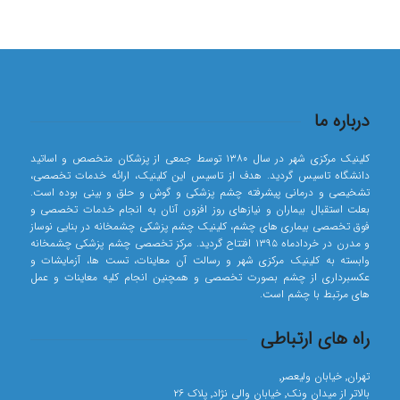
درباره ما
کلینیک مرکزی شهر در سال ۱۳۸۰ توسط جمعی از پزشکان متخصص و اساتید
دانشگاه تاسیس گردید. هدف از تاسیس این کلینیک، ارائه خدمات تخصصی،
تشخیصی و درمانی پیشرفته چشم پزشکی و گوش و حلق و بینی بوده است.
بعلت استقبال بیماران و نیازهای روز افزون آنان به انجام خدمات تخصصی و
فوق تخصصی بیماری های چشم، کلینیک چشم پزشکی چشمخانه در بنایی نوساز
و مدرن در خردادماه ۱۳۹۵ افتتاح گردید. مرکز تخصصی چشم پزشکی چشمخانه
وابسته به کلینیک مرکزی شهر و رسالت آن معاینات، تست ها، آزمایشات و
عکسبرداری از چشم بصورت تخصصی و همچنین انجام کلیه معاینات و عمل
های مرتبط با چشم است.
راه های ارتباطی
تهران٬ خیابان ولیعصر٬
بالاتر از میدان ونک٬ خیابان والی نژاد٬ پلاک ۲۶